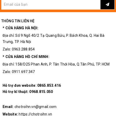
THÔNG TIN LIÊN HỆ
M3-M12
* CỬA HÀNG HÀ NỘI:
Địa chỉ: Số 9 Ngõ 40/2 Tạ Quang Bửu, P. Bách Khoa, Q. Hai Bà
Trưng, TP. Hà Nội
Zalo: 0963.288.854
* CỬA HÀNG HỒ CHÍ MINH:
Địa chỉ: 158/D25 Phan Anh, P. Tân Thới Hòa, Q.Tân Phú, TP. HCM
Zalo: 0911.697.347
Hỗ trợ đơn website:
0865.853.416
Hỗ trợ kĩ thuật:
0968.815.050
Email:
chotroihn.vn@gmail.com
Website:
https://chotroihn.vn