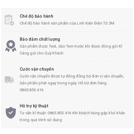
Chế độ bảo hành
Chế độ bảo hành sản phẩm của Linh Kiện Điện Tử 3M
Bảo đảm chất lượng
Sản phẩm được Test, dán Tem trước khi được đóng gói Kĩ
Càng gửi cho Quý Khách
Bộ Taro Ren Trong M3-M12 8 Chi Tiết
Cước vận chuyển
Cước vận chuyển được tự động đồng bộ đơn vị vận chuyển,
Sản phẩm phát ngay trong ngày. Hỗ trợ đơn hàng:
0865.853.416
Thông số kĩ thuật của bộ taro ren trong M3-
M12:
Hỗ trợ kỹ thuật
Tư vấn kĩ thuật: 0865.853.416 Khi khách hàng gặp khó khăn
Chất liệu
: Thép hợp kim siêu cứng
trong quá trình sử dụng
Tay quay
: 20cm