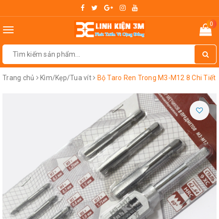
0
Toggle
navigation
Trang chủ
Kìm/Kẹp/Tua vít
Bộ Taro Ren Trong M3-M12 8 Chi Tiết