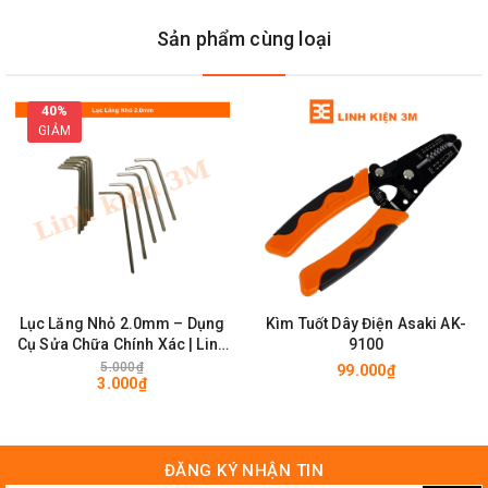
Sản phẩm cùng loại
40%
GIẢM
Bộ Taro Ren
Lục Lăng Nhỏ 2.0mm – Dụng
Kìm Tuốt Dây Điện Asaki AK-
Cụ Sửa Chữa Chính Xác | Linh
9100
kiện 3M
5.000₫
99.000₫
3.000₫
ĐĂNG KÝ NHẬN TIN