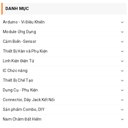
Chiều dài tay cầm
: mỗi bên 7cm
DANH MỤC
Các mũi taro:
Arduino - Vi Điều Khiển
M3 x 0.5mm
Module Ứng Dụng
M4 x 0.7mm
Cảm Biến -Sensor
M5 x 0.8mm
Thiết Bị Hàn và Phụ Kiện
M6 x 1mm
Linh Kiện Điện Tử
M8 x 1.25mm
IC Chức năng
M10 x 1.5 mm
Thiết Bị Chế Tạo
M12 x 1.75mm
Dụng Cụ - Phụ Kiện
Connector, Dây Jack Kết Nối
Sản phẩm Combo, DIY
Nam Châm Đất Hiếm