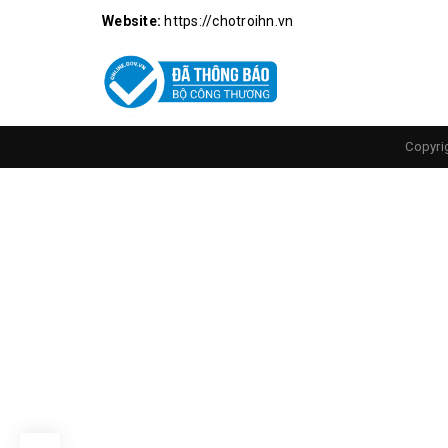
Website:
https://chotroihn.vn
Copyri
Kích Thướ