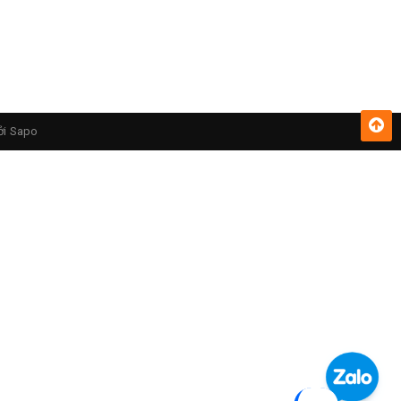
ởi
Sapo