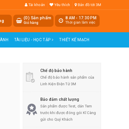
Tài khoản
Yêu thích
Bản đồ tới 3M
(
0
) Sản phẩm
8 AM - 17:30 PM
ng
Thời gian làm việc
Giỏ hàng
HÀNH
TÀI LIỆU - HỌC TẬP
THIẾT KẾ MẠCH
Chế độ bảo hành
Chế độ bảo hành sản phẩm của
Linh Kiện Điện Tử 3M
Bảo đảm chất lượng
Sản phẩm được Test, dán Tem
trước khi được đóng gói Kĩ Càng
gửi cho Quý Khách