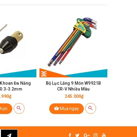
 Khoan Đa Năng
Bộ Lục Lăng 9 Món W9921B
Mica Đen 
 0.3-3.2mm
CR-V Nhiều Màu
Kích 
.990₫
245.000₫
chọn
Mua ngay
Ch