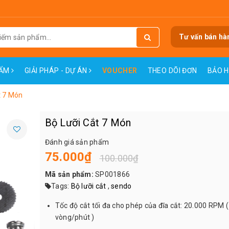
Tư vấn bán hà
HẨM
GIẢI PHÁP - DỰ ÁN
VOUCHER
THEO DÕI ĐƠN
BẢO 
t 7 Món
Bộ Lưỡi Cắt 7 Món
Đánh giá sản phẩm
75.000₫
100.000₫
Mã sản phẩm:
SP001866
Tags:
Bộ lưỡi cắt
,
sendo
Tốc độ cắt tối đa cho phép của đĩa cắt: 20.000 RPM (
vòng/phút )