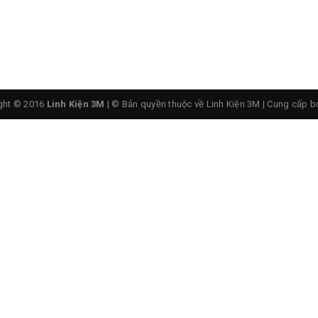
ght © 2016
Linh Kiện 3M
| © Bản quyền thuộc về Linh Kiện 3M
|
Cung cấp b
c Của Lưỡi Đường Kính 4.5 cm