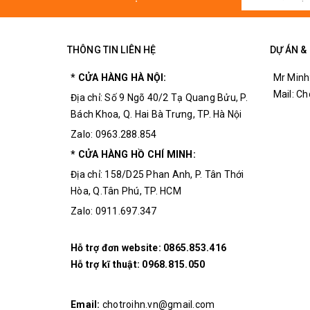
Bộ sản phẩm bao gồm:
01 trục cắt đường kính 3mm
THÔNG TIN LIÊN HỆ
DỰ ÁN &
01 đĩa cắt 22x0.8x6.35mm ( Đường kính ng
* CỬA HÀNG HÀ NỘI:
Mr Minh
01 đĩa cắt 25x0.8x6.35mm
Mail: C
Địa chỉ: Số 9 Ngõ 40/2 Tạ Quang Bửu, P.
Bách Khoa, Q. Hai Bà Trưng, TP. Hà Nội
01 đĩa cắt 32x0.8x6.35mm
Zalo: 0963.288.854
01 đĩa cắt 35x0.8x6.35mm
* CỬA HÀNG HỒ CHÍ MINH:
Địa chỉ: 158/D25 Phan Anh, P. Tân Thới
01 đĩa cắt 44x0.8x6.35mm
Hòa, Q.Tân Phú, TP. HCM
01 đĩa cắt 50x0.8x6.35mm
Zalo: 0911.697.347
Hỗ trợ đơn website:
0865.853.416
Hỗ trợ kĩ thuật:
0968.815.050
Email:
chotroihn.vn@gmail.com