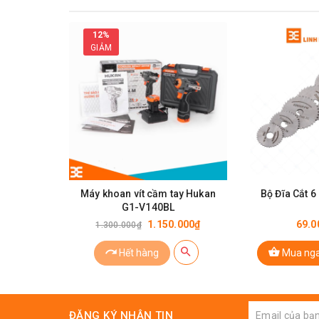
12%
GIẢM
Bộ 
Máy khoan vít cầm tay Hukan
Bộ Đĩa Cắt 
Thông Số Kỹ Thuật Của Bộ Lưỡi Cắt 7 
G1-V140BL
1.150.000₫
69.0
1.300.000₫
Tốc độ cắt tối đa cho phép của đĩa cắt: 20.0
Hết hàng
Mua ng
Phù hợp để cắt nhựa, gỗ, mạch điện tử một 
Số Lượng
bộ lưỡi cắt
: 7 món
ĐĂNG KÝ NHẬN TIN