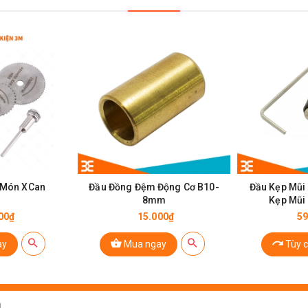
Lưỡi Cắt 7 Món Đa Năng
6 Món XCan
Đầu Đồng Đệm Động Cơ B10-
Đầu Kẹp Mũi
Món:
8mm
Kẹp Mũi
00₫
15.000₫
59
00 RPM ( vòng/phút )
ay
Mua ngay
Tùy 
cách dễ dàng.