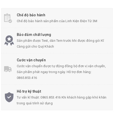
Chế độ bảo hành
Chế độ bảo hành sản phẩm của Linh Kiện Điện Tử 3M
Bảo đảm chất lượng
Sản phẩm được Test, dán Tem trước khi được đóng gói Kĩ
Càng gửi cho Quý Khách
Bộ Dây Đai Máy Mài MB775 330*10mm
(chu vi * chiều rộng)
Cước vận chuyển
Cước vận chuyển được tự động đồng bộ đơn vị vận chuyển,
Sản phẩm phát ngay trong ngày. Hỗ trợ đơn hàng:
Thông Số Kỹ Thuật:
0865.853.416
Sử dụng cho máy mài mini MB775
Hỗ trợ kỹ thuật
Được làm từ giấy giáp có độ bền cao
Tư vấn kĩ thuật: 0865.853.416 Khi khách hàng gặp khó khăn
trong quá trình sử dụng
Kích Thước: 330x10mm (chu vi * chiều rộng)