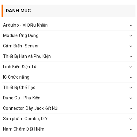
Số Lượng: 06 chiếc với độ nhám khác nhau
DANH MỤC
Arduino - Vi Điều Khiển
Module Ứng Dụng
Cảm Biến -Sensor
Thiết Bị Hàn và Phụ Kiện
Linh Kiện Điện Tử
IC Chức năng
Thiết Bị Chế Tạo
Dụng Cụ - Phụ Kiện
Kích Thước Bộ Dây Đai Máy Mài MB775 330*10mm
Connector, Dây Jack Kết Nối
Sản phẩm Combo, DIY
Nam Châm Đất Hiếm