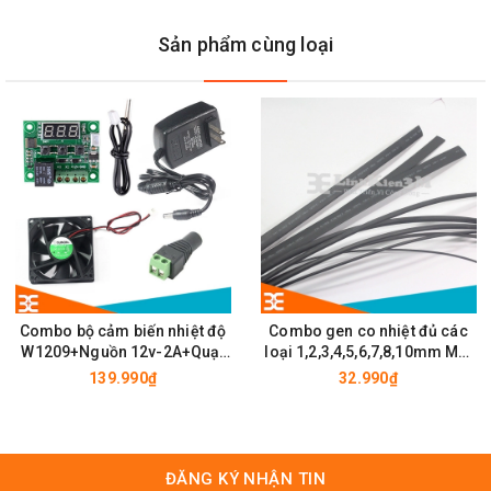
Sản phẩm cùng loại
Dây Đai Máy Mài MB775 được sử dụng cho máy mài Mini
Combo bộ cảm biến nhiệt độ
Combo gen co nhiệt đủ các
W1209+Nguồn 12v-2A+Quạt
loại 1,2,3,4,5,6,7,8,10mm Mỗi
MB 775
12v-8x8x2,5Cm+Jack Nối
loại 1m
139.990₫
32.990₫
Nguồn Cái
ĐĂNG KÝ NHẬN TIN