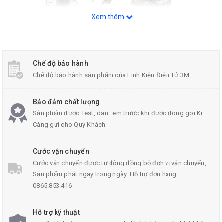
Xem thêm
Chế độ bảo hành
Chế độ bảo hành sản phẩm của Linh Kiện Điện Tử 3M
Bảo đảm chất lượng
Chiết Áp Đôi 10K
Sản phẩm được Test, dán Tem trước khi được đóng gói Kĩ
Càng gửi cho Quý Khách
Thông Số Kĩ Thuật:
Loại: Triết áp đôi
Cước vận chuyển
Cước vận chuyển được tự động đồng bộ đơn vị vận chuyển,
Số lượng: 5 cái
Sản phẩm phát ngay trong ngày. Hỗ trợ đơn hàng:
Số chân: 6 chân chia ra 3 chân trên, 3 chân dưới
0865.853.416
Có thể thay đổi giá trị khoảng rộng từ 0 ohm - 10k ohm
Hỗ trợ kỹ thuật
Công suất 1/8~1/4W