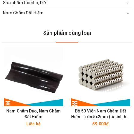
Sản phẩm Combo, DIY
Không để nam châm gần điện thoại, máy tính...
Nam Châm Đất Hiếm
Khi tách các viên nam châm ra khỏi nhau phải cẩn thận
khỏi các viên sẽ bị vỡ
Sản phẩm cùng loại
Không để nam châm ở nhiệt độ cao ( không vượt quá 80
độ C ).
Nam Châm Dẻo, Nam Châm
Bộ 50 Viên Nam Châm Đất
Đất Hiếm
Hiếm Tròn 5x2mm (từ tính hút
cực mạnh)
Liên hệ
59.000₫