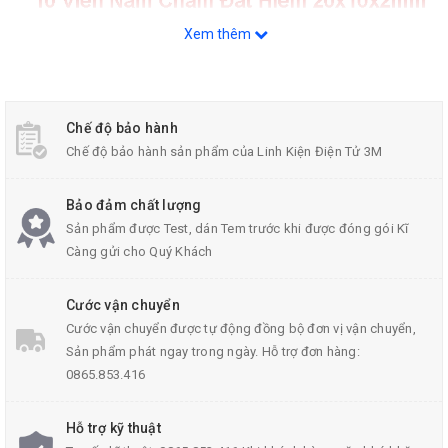
Xem thêm
Chế độ bảo hành
Chế độ bảo hành sản phẩm của Linh Kiện Điện Tử 3M
Bảo đảm chất lượng
Sản phẩm được Test, dán Tem trước khi được đóng gói Kĩ
Càng gửi cho Quý Khách
Cước vận chuyển
Thông số kĩ thuật của bộ 10 viên nam châm
Cước vận chuyển được tự động đồng bộ đơn vị vận chuyển,
Sản phẩm phát ngay trong ngày. Hỗ trợ đơn hàng:
vĩnh cửu
0865.853.416
Số lượng: 10 viên
Hỗ trợ kỹ thuật
Kích thước: 20x10x2mm