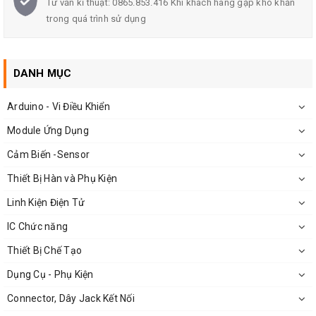
Tư vấn kĩ thuật: 0865.853.416 Khi khách hàng gặp khó khăn
trong quá trình sử dụng
Chất liệu: NdFeB
Màu sắc: trắng bạc
DANH MỤC
Nhiệt độ hoạt động Max: 80 độ C
Arduino - Vi Điều Khiển
Nam châm đất hiếm NdFeB mua ở đâu:
Module Ứng Dụng
Cảm Biến -Sensor
Nhu cầu sử dụng của nam châm đất hiếm ngày càng nhiều,
Thiết Bị Hàn và Phụ Kiện
do đó có nhiều nơi bán nam châm vĩnh cửu nhưng chỉ
tại
Linh kiện 3M
thì quý khách mới có thể mua nam châm
Linh Kiện Điện Tử
đất hiểm 20x20x2mm với giá rẻ nhất trên Hà Nội.
IC Chức năng
Thiết Bị Chế Tạo
Một số lưu ý khi sử dụng nam châm đất
Dụng Cụ - Phụ Kiện
hiếm:
Connector, Dây Jack Kết Nối