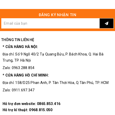
ĐĂNG KÝ NHẬN TIN
THÔNG TIN LIÊN HỆ
* CỬA HÀNG HÀ NỘI:
Địa chỉ: Số 9 Ngõ 40/2 Tạ Quang Bửu, P. Bách Khoa, Q. Hai Bà
Trưng, TP. Hà Nội
Zalo: 0963.288.854
* CỬA HÀNG HỒ CHÍ MINH:
Địa chỉ: 158/D25 Phan Anh, P. Tân Thới Hòa, Q.Tân Phú, TP. HCM
Zalo: 0911.697.347
Hỗ trợ đơn website:
0865.853.416
Hỗ trợ kĩ thuật:
0968.815.050
Nếu quý khách có nhu cầu mua nam châm đất hiếm với các