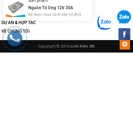
Sản phẩm
Nguồn Tổ Ong 12V 30A
Đã được mua cách đây 50 phút
DỰ ÁN & HỢP TÁC
VỀ CHÚNG TÔI
Copyright © 2016
Linh Kiện 3M