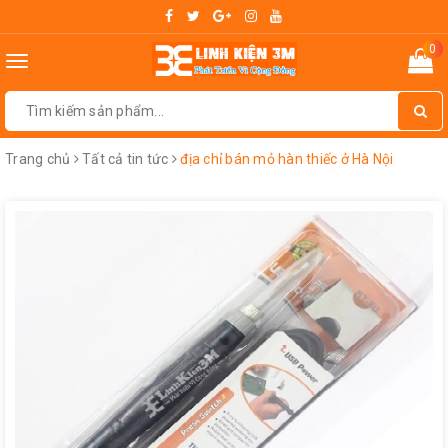
0
Toggle
navigation
Trang chủ
Tất cả tin tức
địa chỉ bán mỏ hàn thiếc ở Hà Nội