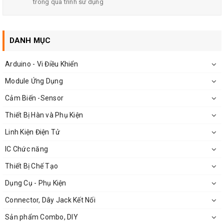
trong quá trình sử dụng
DANH MỤC
Arduino - Vi Điều Khiển
Module Ứng Dụng
Cảm Biến -Sensor
Thiết Bị Hàn và Phụ Kiện
Kích Thước Của Biến áp 3A đối xứng 15V
Linh Kiện Điện Tử
IC Chức năng
Thiết Bị Chế Tạo
Ứng dụng của Biến Áp 3A Đối Xứng 15V
Dụng Cụ - Phụ Kiện
Biến áp đối xứng 15V 3A tạo ra điện áp âm khi chuyển sang
Connector, Dây Jack Kết Nối
điện DC
Sản phẩm Combo, DIY
Biến áp đối xứng 15V 3A thích hợp sử dụng cho mạch điện tử