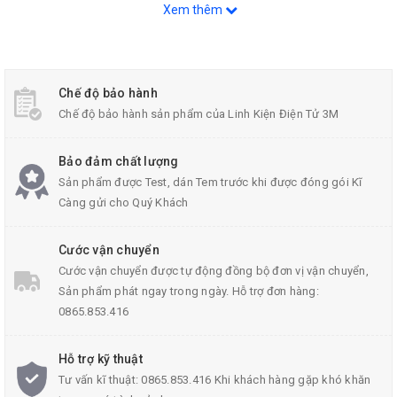
Xem thêm
Hình ảnh biến áp 3A đối xứng 15V
Chế độ bảo hành
Chế độ bảo hành sản phẩm của Linh Kiện Điện Tử 3M
Thông Số Kỹ Thuật Của Biến Âp 3A Đối Xứng 15V
Bảo đảm chất lượng
Sản phẩm được Test, dán Tem trước khi được đóng gói Kĩ
Điện áp ngõ vào: U1 = 220VAC, 110VAC,
Càng gửi cho Quý Khách
Điện áp ngõ ra đối xứng: U2 = 15-0-15V
Cước vận chuyển
Dòng điện ngõ ra tối đa: I = 3A
Cước vận chuyển được tự động đồng bộ đơn vị vận chuyển,
Trọng lượng của
biến áp
đối xứng: 800g
Sản phẩm phát ngay trong ngày. Hỗ trợ đơn hàng:
0865.853.416
Kích Thước: 9x5.2x4.8 cm
Hỗ trợ kỹ thuật
Tư vấn kĩ thuật: 0865.853.416 Khi khách hàng gặp khó khăn