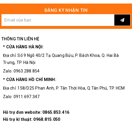
ĐĂNG KÝ NHẬN TIN
Chi Tiết Của Biến áp 3A đối xứng 15V
THÔNG TIN LIÊN HỆ
* CỬA HÀNG HÀ NỘI:
Địa chỉ: Số 9 Ngõ 40/2 Tạ Quang Bửu, P. Bách Khoa, Q. Hai Bà
Trưng, TP. Hà Nội
Zalo: 0963.288.854
* CỬA HÀNG HỒ CHÍ MINH:
Địa chỉ: 158/D25 Phan Anh, P. Tân Thới Hòa, Q.Tân Phú, TP. HCM
Zalo: 0911.697.347
Hỗ trợ đơn website:
0865.853.416
Hình Ảnh Thực Tế Của Hình ảnh biến áp 3A đối xứng 15V
Hỗ trợ kĩ thuật:
0968.815.050