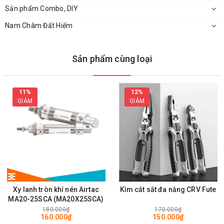
Sản phẩm Combo, DIY
Nam Châm Đất Hiếm
Sản phẩm cùng loại
11%
12%
GIẢM
GIẢM
Xy lanh tròn khí nén Airtac
Kìm cắt sắt đa năng CRV Fute
MA20-25SCA (MA20X25SCA)
180.000₫
170.000₫
160.000₫
150.000₫