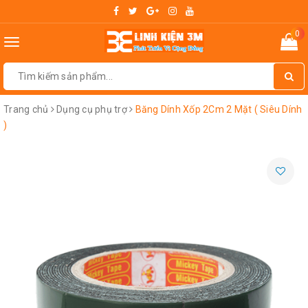
0
Toggle
navigation
Trang chủ
Dụng cụ phụ trợ
Băng Dính Xốp 2Cm 2 Mặt ( Siêu Dính
)