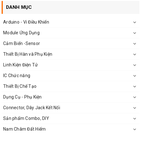
DANH MỤC
Các loại led đơn 3mm siêu sáng:
Led đỏ
Arduino - Vi Điều Khiển
Led trắng
Module Ứng Dụng
Led xanh dương
Cảm Biến -Sensor
Led xanh lá
Thiết Bị Hàn và Phụ Kiện
Linh Kiện Điện Tử
Led vàng
IC Chức năng
Thiết Bị Chế Tạo
Dụng Cụ - Phụ Kiện
Connector, Dây Jack Kết Nối
Sản phẩm Combo, DIY
Nam Châm Đất Hiếm