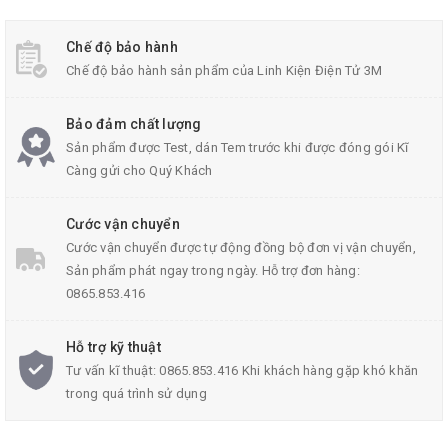
Điện áp:
Chế độ bảo hành
Led đơn siêu sáng đỏ: 2V - 2.2V
Chế độ bảo hành sản phẩm của Linh Kiện Điện Tử 3M
Led đơn siêu sáng xanh dương: 3V - 3.2V
Bảo đảm chất lượng
Led đơn siêu sáng trắng: 3V - 3.2V
Sản phẩm được Test, dán Tem trước khi được đóng gói Kĩ
Càng gửi cho Quý Khách
IV của led đơn siêu sáng phi 3:
Led đơn siêu sáng đỏ: 1000 - 1500 mcd
Cước vận chuyển
Led đơn siêu sáng xanh dương: 4500 - 5500 mcd
Cước vận chuyển được tự động đồng bộ đơn vị vận chuyển,
Sản phẩm phát ngay trong ngày. Hỗ trợ đơn hàng:
Led đơn siêu sáng trắng: 7000 - 9000 mcd
0865.853.416
Loại led: led đơn siêu sáng
Hỗ trợ kỹ thuật
Kích thước bóng: đường kính 3mm
Tư vấn kĩ thuật: 0865.853.416 Khi khách hàng gặp khó khăn
trong quá trình sử dụng
Số chân: 2 chân
Chiều dài chân: 28 mm - 29 mm