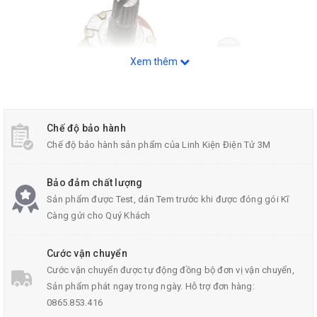
Xem thêm
Chế độ bảo hành
Chế độ bảo hành sản phẩm của Linh Kiện Điện Tử 3M
Bảo đảm chất lượng
Sản phẩm được Test, dán Tem trước khi được đóng gói Kĩ
Chiết Áp Đôi
Càng gửi cho Quý Khách
Cước vận chuyển
Thông Số Kĩ Thuật:
Cước vận chuyển được tự động đồng bộ đơn vị vận chuyển,
Loại:Chiết áp đôi
Sản phẩm phát ngay trong ngày. Hỗ trợ đơn hàng:
0865.853.416
Số chân: 6 chân chia ra 3 chân trên, 3 chân dưới