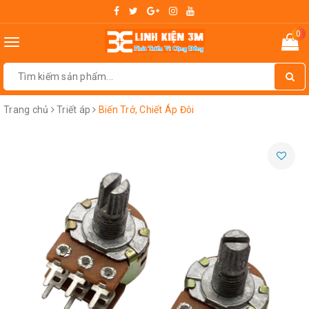
0
Toggle
navigation
Trang chủ
Triết áp
Biến Trở, Chiết Áp Đôi