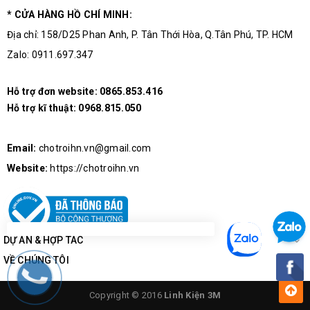
* CỬA HÀNG HỒ CHÍ MINH:
Địa chỉ: 158/D25 Phan Anh, P. Tân Thới Hòa, Q.Tân Phú, TP. HCM
Zalo: 0911.697.347
Hỗ trợ đơn website:
0865.853.416
Hỗ trợ kĩ thuật:
0968.815.050
Email:
chotroihn.vn@gmail.com
Website:
https://chotroihn.vn
DỰ ÁN & HỢP TÁC
VỀ CHÚNG TÔI
Copyright © 2016
Linh Kiện 3M