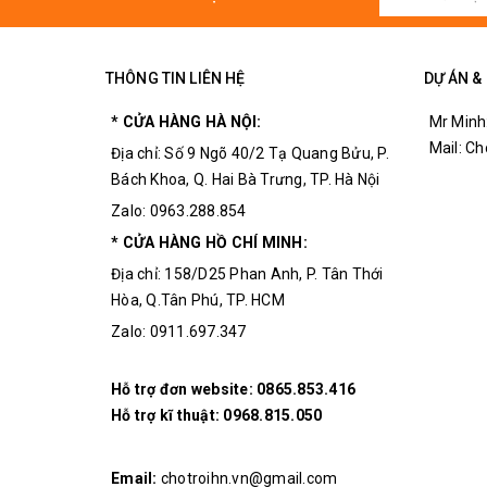
THÔNG TIN LIÊN HỆ
DỰ ÁN &
* CỬA HÀNG HÀ NỘI:
Mr Minh
Mail: C
Địa chỉ: Số 9 Ngõ 40/2 Tạ Quang Bửu, P.
Bách Khoa, Q. Hai Bà Trưng, TP. Hà Nội
Zalo: 0963.288.854
* CỬA HÀNG HỒ CHÍ MINH:
Địa chỉ: 158/D25 Phan Anh, P. Tân Thới
Hòa, Q.Tân Phú, TP. HCM
Zalo: 0911.697.347
Hỗ trợ đơn website:
0865.853.416
Hỗ trợ kĩ thuật:
0968.815.050
Mặ
Email:
chotroihn.vn@gmail.com