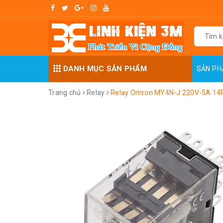
DANH MỤC SẢN PHẨM
SẢN P
Trang chủ
Relay
Relay Omron MY4N-J 220V-5A 14