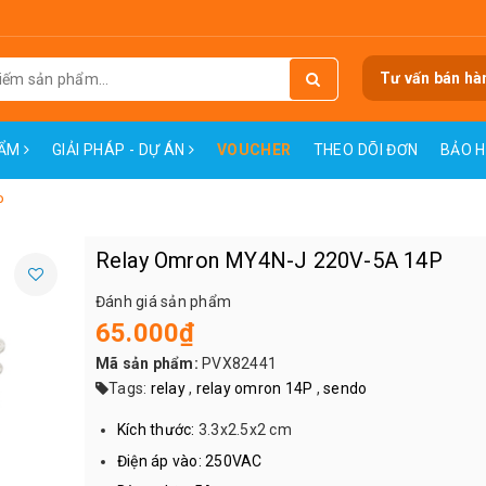
Tư vấn bán hà
HẨM
GIẢI PHÁP - DỰ ÁN
VOUCHER
THEO DÕI ĐƠN
BẢO 
P
Relay Omron MY4N-J 220V-5A 14P
Đánh giá sản phẩm
65.000₫
Mã sản phẩm:
PVX82441
Tags:
relay
,
relay omron 14P
,
sendo
Kích thước:
3.3x2.5x2 cm
Điện áp vào: 250VAC