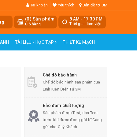
Tài khoản
Yêu thích
Bản đồ tới 3M
(
0
) Sản phẩm
8 AM - 17:30 PM
ng
Thời gian làm việc
Giỏ hàng
HÀNH
TÀI LIỆU - HỌC TẬP
THIẾT KẾ MẠCH
Chế độ bảo hành
Chế độ bảo hành sản phẩm của
Linh Kiện Điện Tử 3M
Bảo đảm chất lượng
Sản phẩm được Test, dán Tem
trước khi được đóng gói Kĩ Càng
gửi cho Quý Khách