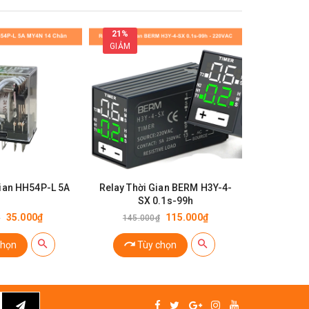
21%
GIẢM
gian HH54P-L 5A
Relay Thời Gian BERM H3Y-4-
Relay trun
SX 0.1s-99h
24VDC 30A
35.000₫
115.000₫
₫
145.000₫
chọn
Tùy chọn
Ch