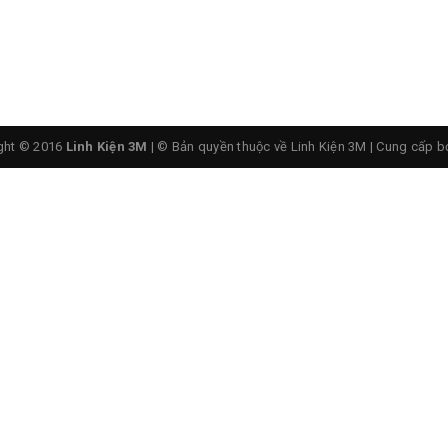
ght © 2016
Linh Kiện 3M
| © Bản quyền thuộc về Linh Kiện 3M
|
Cung cấp b