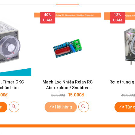
40%
12%
GIẢM
GIẢM
Relay Omron 14P
n, Timer CKC
Mạch Lọc Nhiễu Relay RC
Rơ le trung 
chân tròn
Absorption / Snubber
Protection
000₫
15.000₫
25.000₫
40.000
n
Hết hàng
Tùy 