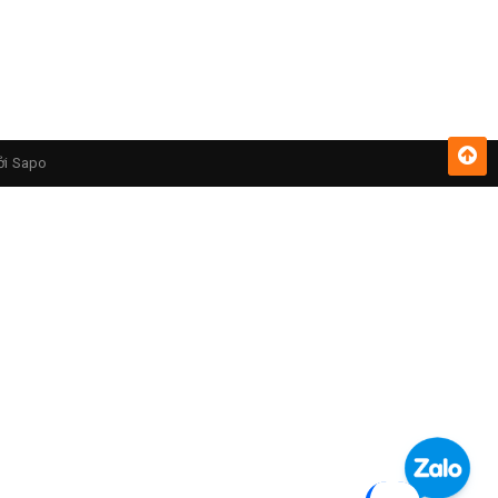
ởi
Sapo