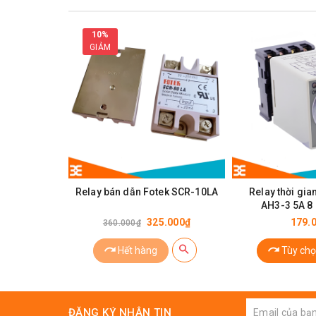
10%
GIẢM
Thông số kỹ thuật:
Kích thước:
3.3x2.5x2 cm
Điện áp vào: 250VAC
Relay bán dẫn Fotek SCR-10LA
Relay thời gia
Dòng chịu: 5A
AH3-3 5A 8 
325.000₫
179.
360.000₫
Số chân : 14 chân
Trọng lượng của
relay
ormon 14P: 30g
Hết hàng
Tùy chọ
ĐĂNG KÝ NHẬN TIN