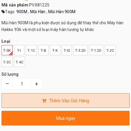
Mã sản phẩm:
PVX81225
Tags:
900M
,
Mũi Hàn
,
Mũi Hàn 900M
Mũi hàn 900M là phụ kiện được sử dụng để thay thế cho Máy hàn
Hakko 936 và một số loại máy hàn tương tự khác
Loại
T-SK
T-I
T-1C
T-B
T-K
T-IS
T-3.2D
T-1.2D
T-2C
T-3C
T-4C
Số lượng
–
+
Thêm Vào Giỏ Hàng
Mua ngay