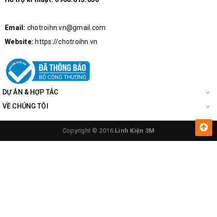
Combo Mũi Hàn 900M
Email:
chotroihn.vn@gmail.com
Website:
https://chotroihn.vn
Hướng Dẫn Sử Dụng Và Lưu Ý:
Các bạn cần chọn đầu mũi hàn phù hợp để có được những
mối hàn đẹp nhất
DỰ ÁN & HỢP TÁC
Khi thay đầu mũi hàn cần chú ý ngắt điện và cẩn thận với
VỀ CHÚNG TÔI
mũi hàn vừa hàn xong sẽ có nhiệt độ rất cao
Copyright © 2016
Linh Kiện 3M