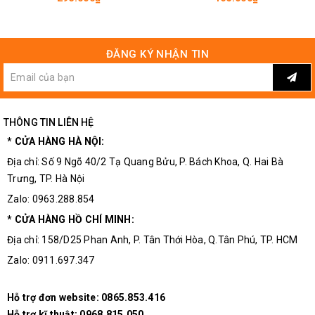
gây lãng phí và mối hàn không được đẹp mắt)
Cuối cùng đưa chân linh kiện đã có dính thiếc vào vị trí cần
ĐĂNG KÝ NHẬN TIN
hàn trên boarch mạch cùng với đầu mũi hàn, chú ý để thiếc
nóng đều thì mối hàn sẽ chắc và đẹp
Mỗi lần sử dụng nếu thấy thiếc bám quá nhiều trên đầu
THÔNG TIN LIÊN HỆ
mũi hàn cần sử dụng miếng bọt biển để làm sạch
* CỬA HÀNG HÀ NỘI:
Địa chỉ: Số 9 Ngõ 40/2 Tạ Quang Bửu, P. Bách Khoa, Q. Hai Bà
Trưng, TP. Hà Nội
Zalo: 0963.288.854
* CỬA HÀNG HỒ CHÍ MINH:
Địa chỉ: 158/D25 Phan Anh, P. Tân Thới Hòa, Q.Tân Phú, TP. HCM
Zalo: 0911.697.347
Hỗ trợ đơn website:
0865.853.416
Hỗ trợ kĩ thuật:
0968.815.050