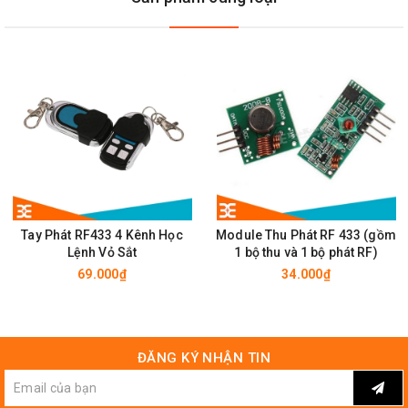
Mặt Sau Module Thu Phát RF 315
Lưu Ý
Module Thu Phát RF 315
:
Khoảng cách không có Anten là 20Cm. Nếu bạn cần khoảng cách
xa, bạn phải thêm Anten = 1/4 bước sóng. Sử dụng chiều dài
Anten cho 315Mhz là 23Cm, Cho 433Mhz là 17Cm. Điện trở nội
của dây là 50R ( Ôm).
Tay Phát RF433 4 Kênh Học
Module Thu Phát RF 433 (gồm
Lệnh Vỏ Sắt
1 bộ thu và 1 bộ phát RF)
69.000₫
34.000₫
Chế Độ Bảo Hành Của Linh Kiện Điện Tử 3M
Tất cả các sản phẩm mà khách hàng có vấn đề về chất lượng hoặc
ĐĂNG KÝ NHẬN TIN
cách sử dụng hãy liên hệ trực tiếp đến trung tâm bảo hành của
Linh
Kiện Điện Tử 3M
để được hỗ trợ và tư vấn .