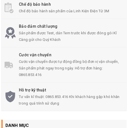
Chế độ bảo hành
Chế độ bảo hành sản phẩm của Linh Kiện Điện Tử 3M
Thông số kỹ thuật
Module Thu Phát RF 315
:
Bảo đảm chất lượng
Điện áp Hoạt Động: 3-12VDC
Sản phẩm được Test, dán Tem trước khi được đóng gói Kĩ
Càng gửi cho Quý Khách
Tần số hoạt động: 315MHz
Dòng hoạt động: (mA): 4mA
Cước vận chuyển
Truyền khoảng cách:
Cước vận chuyển được tự động đồng bộ đơn vị vận chuyển,
Sản phẩm phát ngay trong ngày. Hỗ trợ đơn hàng:
Khoảng Cách Không Có Anten: 20-30CM
0865.853.416
Khoảng cách có Anten 50-100M+ Tùy thuộc vào Anten
Hỗ trợ kỹ thuật
Và môi trường truyền khoảng cách
Tư vấn kĩ thuật: 0865.853.416 Khi khách hàng gặp khó khăn
trong quá trình sử dụng
Công suất đầu ra: 16dBm (40mW)
Tốc độ truyền: <10Kbps
Điều chế: OOk (AM)
DANH MỤC