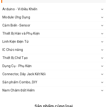
℃
~ 70
Nhiệt độ làm việc: -10 ℃
Arduino - Vi Điều Khiển
Kích thước: 19X19X8MM (LWH)
Module Ứng Dụng
Thứ Tự Chân:
Cảm Biến -Sensor
Dữ liệu vào DATA1
Thiết Bị Hàn và Phụ Kiện
Nguồn Cung Cấp CCV
Linh Kiện Điện Tử
GND
IC Chức năng
Thiết Bị Chế Tạo
Dụng Cụ - Phụ Kiện
Connector, Dây Jack Kết Nối
Sản phẩm Combo, DIY
Nam Châm Đất Hiếm
Sản phẩm cùng loại