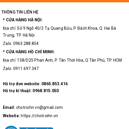
Email: chotroihn.vn@gmail.com
THÔNG TIN LIÊN HỆ
Địa chỉ: số 28 ngõ 106- Lê Thanh Nghị- Hai Bà Trưng- Hà Nội
* CỬA HÀNG HÀ NỘI:
Điện thoại: 024.2021.4848 (Online 1) | 024.6686.4747 (Online 2)
Địa chỉ: Số 9 Ngõ 40/2 Tạ Quang Bửu, P. Bách Khoa, Q. Hai Bà
Trưng, TP. Hà Nội
Zalo: 0963.288.854
* CỬA HÀNG HỒ CHÍ MINH:
Địa chỉ: 158/D25 Phan Anh, P. Tân Thới Hòa, Q.Tân Phú, TP. HCM
Zalo: 0911.697.347
Hỗ trợ đơn website:
0865.853.416
Hỗ trợ kĩ thuật:
0968.815.050
Email:
chotroihn.vn@gmail.com
Website:
https://chotroihn.vn