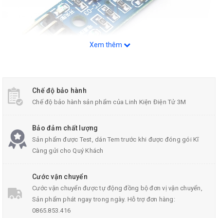
Xem thêm
Module Thu Phát Hồng Ngoại H92B4
Chế độ bảo hành
Chế độ bảo hành sản phẩm của Linh Kiện Điện Tử 3M
THỐNG SỐ KĨ THUẬT:
Bảo đảm chất lượng
Sản phẩm được Test, dán Tem trước khi được đóng gói Kĩ
Chiều rộng rãnh thu phát hồng ngoại: 5mm
Càng gửi cho Quý Khách
Dòng điện
module hồng ngoại
: 15mA.
điện áp làm việc 3.3V-5V
Cước vận chuyển
Cước vận chuyển được tự động đồng bộ đơn vị vận chuyển,
các dạng đầu ra: Đầu ra chuyển mạch kỹ thuật số (0 và
Sản phẩm phát ngay trong ngày. Hỗ trợ đơn hàng:
1)
0865.853.416