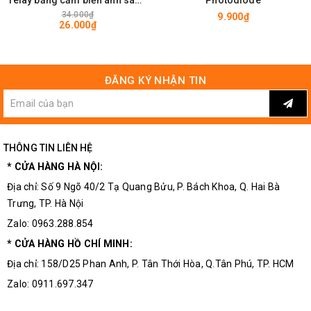
12V
34.000₫
9.900₫
26.000₫
ĐĂNG KÝ NHẬN TIN
THÔNG TIN LIÊN HỆ
* CỬA HÀNG HÀ NỘI:
Địa chỉ: Số 9 Ngõ 40/2 Tạ Quang Bửu, P. Bách Khoa, Q. Hai Bà
Trưng, TP. Hà Nội
Zalo: 0963.288.854
* CỬA HÀNG HỒ CHÍ MINH:
Địa chỉ: 158/D25 Phan Anh, P. Tân Thới Hòa, Q.Tân Phú, TP. HCM
Zalo: 0911.697.347