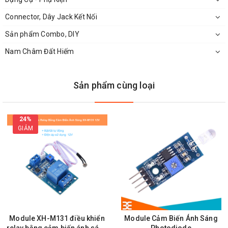
Connector, Dây Jack Kết Nối
Sản phẩm Combo, DIY
Nam Châm Đất Hiếm
Sản phẩm cùng loại
24%
GIẢM
Chi Tiết
Module Thu Phát Hồng Ngoại H92B4
Module XH-M131 điều khiển
Module Cảm Biến Ánh Sáng
relay bằng cảm biến ánh sáng
Photodiode