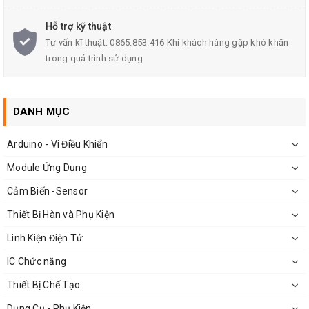
một lỗ bu lông cố định để dễ dàng lắp đặt
Kích thước PCB board nhỏ gọn: 3.2cm X 1.4cm
Hỗ trợ kỹ thuật
Tư vấn kĩ thuật: 0865.853.416 Khi khách hàng gặp khó khăn
Sử dụng một điện áp LM393
trong quá trình sử dụng
DANH MỤC
Arduino - Vi Điều Khiển
Module Ứng Dụng
Cảm Biến -Sensor
Thiết Bị Hàn và Phụ Kiện
Linh Kiện Điện Tử
IC Chức năng
Thiết Bị Chế Tạo
Mặt Sau
Module Thu Phát Hồng Ngoại H92B4
Dụng Cụ - Phụ Kiện