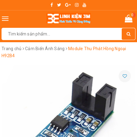
0
Toggle
navigation
Trang chủ
Cảm Biến Ánh Sáng
Module Thu Phát Hồng Ngoại
H92B4