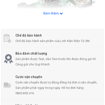
Xem thêm
Chế độ bảo hành
Chế độ bảo hành sản phẩm của Linh Kiện Điện Tử 3M
Mặt trên của mạch sạc pin dự phòng 2A
Bảo đảm chất lượng
Sản phẩm được Test, dán Tem trước khi được đóng gói Kĩ
Thông số kỹ thuật của mạch sạc dự phòng:
Càng gửi cho Quý Khách
Hiển thị kỹ thuật số
Cước vận chuyển
Cước vận chuyển được tự động đồng bộ đơn vị vận chuyển,
USB đầu vào; Micro USB (1A)
Sản phẩm phát ngay trong ngày. Hỗ trợ đơn hàng:
Điện áp đầu vào: 5VDC ± 0.3VDC
0865.853.416
Sạc hiện tại: (ít hơn 1.5A) 1000mAh