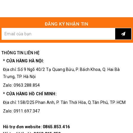
Nổ
Xe Điện
Kích thước của module mạch sạc pin 2a
ĐĂNG KÝ NHẬN TIN
Chế Độ Bảo Hành Của Linh Kiện Điện Tử 3M
THÔNG TIN LIÊN HỆ
Tất cả các sản phẩm mà khách hàng có vấn đề về chất lượng
hoặc cách sử dụng hãy liên hệ trực tiếp đến trung tâm bảo hành
* CỬA HÀNG HÀ NỘI:
của
Linh Kiện Điện Tử 3M
để được hỗ trợ và tư vấn .
Địa chỉ: Số 9 Ngõ 40/2 Tạ Quang Bửu, P. Bách Khoa, Q. Hai Bà
Trưng, TP. Hà Nội
Linh kiện điện tử 3M
Địa chỉ: Số 9 Ngõ 40/2 Tạ Quang Bửu, Bách Khoa, Hai Bà Trưng,
Zalo: 0963.288.854
Tp Hà Nội.
* CỬA HÀNG HỒ CHÍ MINH:
✔ Cửa hàng trực tiếp: 0963.288.854
Địa chỉ: 158/D25 Phan Anh, P. Tân Thới Hòa, Q.Tân Phú, TP. HCM
✔ Hỗ trợ đơn website: 0865.853.416
Zalo: 0911.697.347
Email: chotroihn.vn@gmail.com
Website: https://chotroihn.vn
#thietbidientu #linhkiendientu #linhkien3M #linhkiendientu3M
Hỗ trợ đơn website:
0865.853.416
#thiebidientu #linhkien