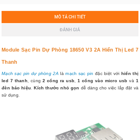
MÔ TẢ CHI TIẾT
ĐÁNH GIÁ
Module Sạc Pin Dự Phòng 18650 V3 2A Hiển Thị Led 7
Thanh
Mạch sạc pin dự phòng 2A
là
mạch sạc pin
đặc biệt với
hiển thị
led 7 thanh
, cùng
2 cổng ra usb
,
1 cổng vào micro usb
và
1
đèn báo hiệu
.
Kích thước nhỏ gọn
dễ dàng cho việc lắp đặt và
sử dụng.