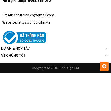
Hỗ trợ kĩ thuật:
0968.815.050
Email:
chotroihn.vn@gmail.com
Website:
https://chotroihn.vn
DỰ ÁN & HỢP TÁC
VỀ CHÚNG TÔI
Copyright © 2016
Linh Kiện 3M