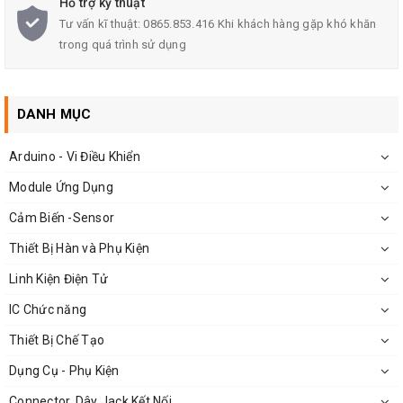
Hỗ trợ kỹ thuật
Tư vấn kĩ thuật: 0865.853.416 Khi khách hàng gặp khó khăn
Sạc đầu liên tục hiện nay, áp suất không đổi
trong quá trình sử dụng
Hai cổng USB đầu ra
Điện áp đầu ra: 5V ± 0.3V
DANH MỤC
Đầu ra USB 2.1A
Arduino - Vi Điều Khiển
Hiệu quả xả:> 85%
Module Ứng Dụng
Cảm Biến -Sensor
Thiết Bị Hàn và Phụ Kiện
Linh Kiện Điện Tử
IC Chức năng
Thiết Bị Chế Tạo
Dụng Cụ - Phụ Kiện
Connector, Dây Jack Kết Nối