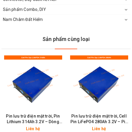
Sản phẩm Combo, DIY
Nam Châm Đất Hiếm
Sản phẩm cùng loại
Mặt dưới của mạch sạc 2A hiển thị led 7 thanh
Pin lưu trữ điện mặt trời, Pin
Pin lưu trữ điện mặt trời, Cell
Lithium 314Ah 3.2V – Dòng
Pin LiFePO4 280Ah 3.2V – Pin
Sạc Cao, An Toàn, Chống Cháy
Lưu Trữ Năng Lượng Mặt Trời,
Liên hệ
Liên hệ