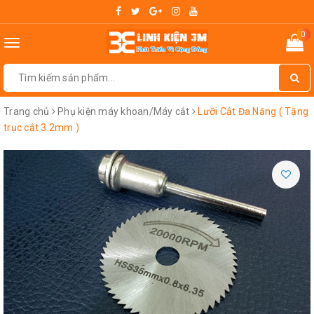
0
Toggle
navigation
Trang chủ
Phụ kiện máy khoan/Máy cắt
Lưỡi Cắt Đa Năng ( Tặng
trục cắt 3.2mm )