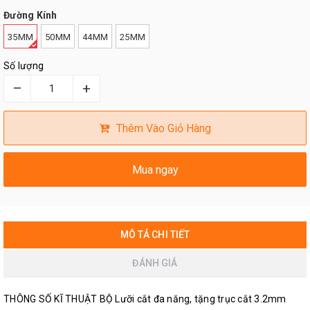
Đường Kính
35MM
50MM
44MM
25MM
Số lượng
–
+
Thêm Vào Giỏ Hàng
Mua ngay
MÔ TẢ CHI TIẾT
ĐÁNH GIÁ
THÔNG SỐ KĨ THUẬT BỘ Lưỡi cắt đa năng, tặng trục cắt 3.2mm