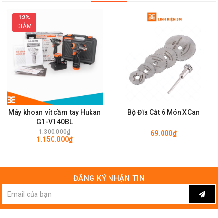
12%
GIẢM
Máy khoan vít cầm tay Hukan
Bộ Đĩa Cắt 6 Món XCan
G1-V140BL
1.300.000₫
69.000₫
1.150.000₫
ĐĂNG KÝ NHẬN TIN