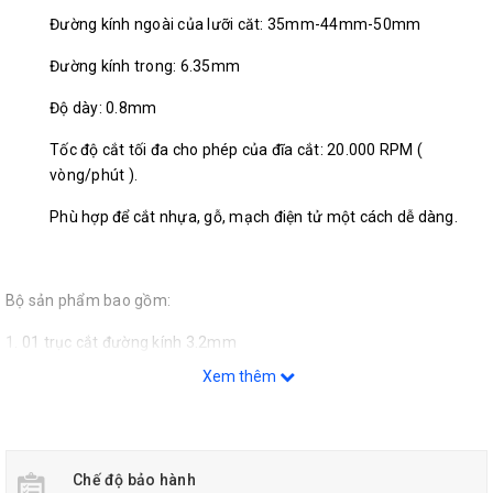
Đường kính ngoài của lưỡi căt: 35mm-44mm-50mm
Đường kính trong: 6.35mm
Độ dày: 0.8mm
Tốc độ cắt tối đa cho phép của đĩa cắt: 20.000 RPM (
vòng/phút ).
Phù hợp để cắt nhựa, gỗ, mạch điện tử một cách dễ dàng.
Bộ sản phẩm bao gồm:
01 trục cắt đường kính 3.2mm
01 đĩa cắt
Xem thêm
Lưu Ý: Không sử dụng lưỡi cắt để cắt Sắt, Thép, Sứ.... có độ cứng
cao.
Chế độ bảo hành