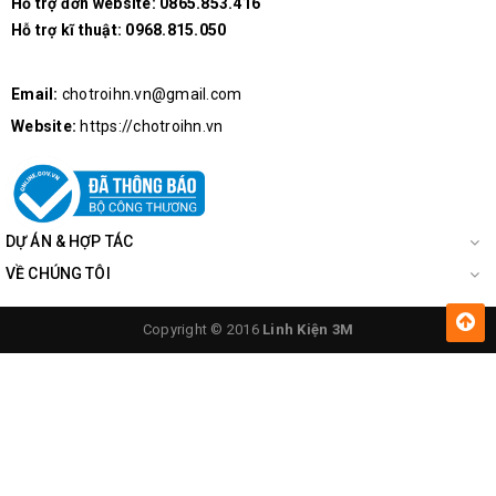
Hỗ trợ đơn website:
0865.853.416
Hỗ trợ kĩ thuật:
0968.815.050
Email:
chotroihn.vn@gmail.com
Website:
https://chotroihn.vn
DỰ ÁN & HỢP TÁC
VỀ CHÚNG TÔI
Copyright © 2016
Linh Kiện 3M