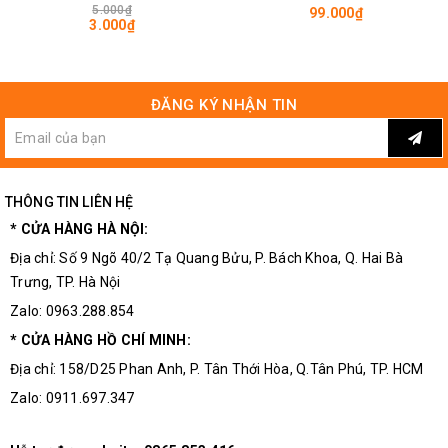
kiện 3M
5.000₫
99.000₫
Trọng lượng: 20 gram
3.000₫
ĐĂNG KÝ NHẬN TIN
THÔNG TIN LIÊN HỆ
* CỬA HÀNG HÀ NỘI:
Địa chỉ: Số 9 Ngõ 40/2 Tạ Quang Bửu, P. Bách Khoa, Q. Hai Bà
Trưng, TP. Hà Nội
Zalo: 0963.288.854
* CỬA HÀNG HỒ CHÍ MINH:
Kích Thước Kìm Cắt Chân Linh Kiện PCAFC 170
Địa chỉ: 158/D25 Phan Anh, P. Tân Thới Hòa, Q.Tân Phú, TP. HCM
Zalo: 0911.697.347