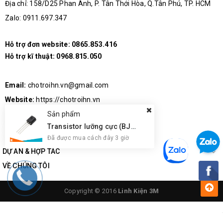
Địa chỉ: 158/D25 Phan Anh, P. Tân Thới Hòa, Q.Tân Phú, TP. HCM
Zalo: 0911.697.347
Hỗ trợ đơn website:
0865.853.416
Hỗ trợ kĩ thuật:
0968.815.050
Email:
chotroihn.vn@gmail.com
Website:
https://chotroihn.vn
Sản phẩm
Transistor lưỡng cực (BJT) Onsemi BC547CBU NPN
Đã được mua cách đây 3 giờ
DỰ ÁN & HỢP TÁC
VỀ CHÚNG TÔI
Copyright © 2016
Linh Kiện 3M