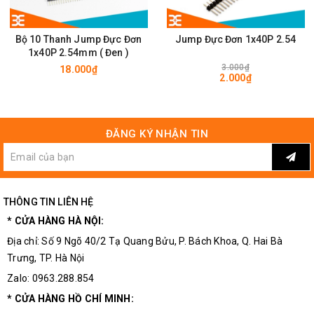
Bộ 10 Thanh Jump Đực Đơn
Jump Đực Đơn 1x40P 2.54
1x40P 2.54mm ( Đen )
3.000₫
18.000₫
2.000₫
ĐĂNG KÝ NHẬN TIN
THÔNG TIN LIÊN HỆ
* CỬA HÀNG HÀ NỘI:
Địa chỉ: Số 9 Ngõ 40/2 Tạ Quang Bửu, P. Bách Khoa, Q. Hai Bà
Trưng, TP. Hà Nội
Zalo: 0963.288.854
* CỬA HÀNG HỒ CHÍ MINH: