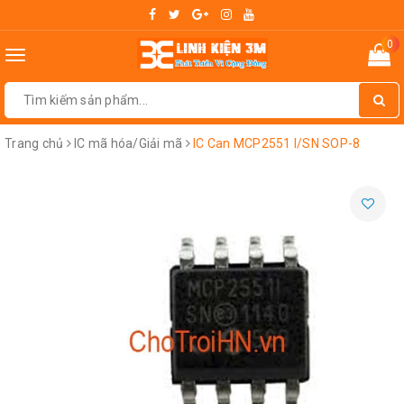
0
Toggle
navigation
Trang chủ
IC mã hóa/Giải mã
IC Can MCP2551 I/SN SOP-8