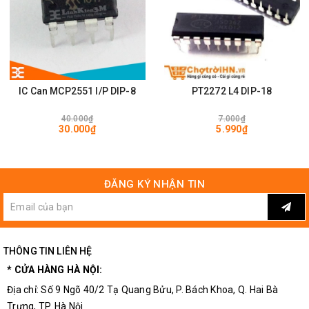
IC Can MCP2551 I/P DIP-8
PT2272 L4 DIP-18
40.000₫
7.000₫
30.000₫
5.990₫
ĐĂNG KÝ NHẬN TIN
THÔNG TIN LIÊN HỆ
* CỬA HÀNG HÀ NỘI:
Địa chỉ: Số 9 Ngõ 40/2 Tạ Quang Bửu, P. Bách Khoa, Q. Hai Bà
Trưng, TP. Hà Nội