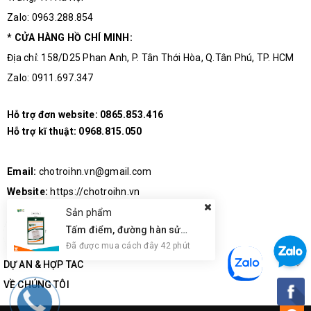
Zalo: 0963.288.854
* CỬA HÀNG HỒ CHÍ MINH:
Địa chỉ: 158/D25 Phan Anh, P. Tân Thới Hòa, Q.Tân Phú, TP. HCM
Zalo: 0911.697.347
Hỗ trợ đơn website:
0865.853.416
Hỗ trợ kĩ thuật:
0968.815.050
Email:
chotroihn.vn@gmail.com
Website:
https://chotroihn.vn
Sản phẩm
Tấm điểm, đường hàn sửa chữa IC, PCB, Cảm Ứng BGA, Vân Tay Điện Thoại, Pad - Best 28 x 28mm
Đã được mua cách đây 42 phút
DỰ ÁN & HỢP TÁC
VỀ CHÚNG TÔI