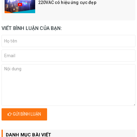
220VAC có hiệu ứng cực đẹp
VIẾT BÌNH LUẬN CỦA BẠN:
GỬI BÌNH LUẬN
DANH MỤC BÀI VIẾT