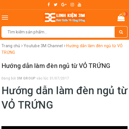
0
Toggle
navigation
Trang chủ
Youtube 3M Channel
Hướng dẫn làm đèn ngủ từ VỎ
TRỨNG
Hướng dẫn làm đèn ngủ từ VỎ TRỨNG
Đăng bởi
3M GROUP
vào lúc 31/07/2017
Hướng dẫn làm đèn ngủ từ
VỎ TRỨNG