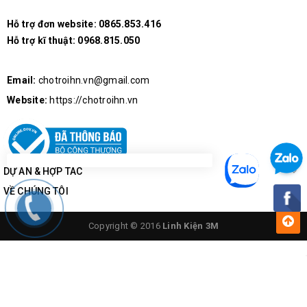
Hỗ trợ đơn website:
0865.853.416
Hỗ trợ kĩ thuật:
0968.815.050
Email:
chotroihn.vn@gmail.com
Website:
https://chotroihn.vn
DỰ ÁN & HỢP TÁC
VỀ CHÚNG TÔI
Copyright © 2016
Linh Kiện 3M