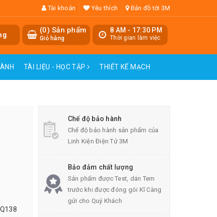
Tài khoản
Yêu thích
Bản đồ tới 3M
(
0
) Sản phẩm
8 AM - 17:30 PM
ng
Thời gian làm việc
Giỏ hàng
HÀNH
TÀI LIỆU - HỌC TẬP
THIẾT KẾ MẠCH
Chế độ bảo hành
Chế độ bảo hành sản phẩm của
Linh Kiện Điện Tử 3M
Bảo đảm chất lượng
Sản phẩm được Test, dán Tem
trước khi được đóng gói Kĩ Càng
gửi cho Quý Khách
MQ138