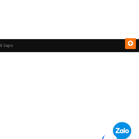
ởi
Sapo