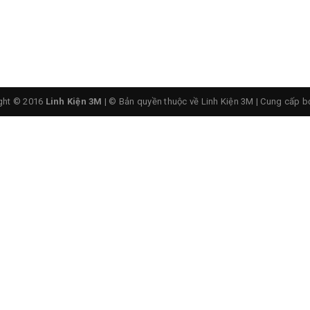
ght © 2016
Linh Kiện 3M
| © Bản quyền thuộc về Linh Kiện 3M
|
Cung cấp b