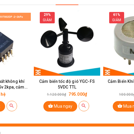
29%
61%
GIẢM
GIẢM
 MQ135 MQ136 MQ137 MQ138
ất không khí
Cảm biến tốc độ gió YGC-FS
Cảm Biến Kh
v 2kpa, cảm
5VDC TTL
n không
 hệ
795.000₫
1.120.000₫
100.000
t
Mua ngay
Mua 