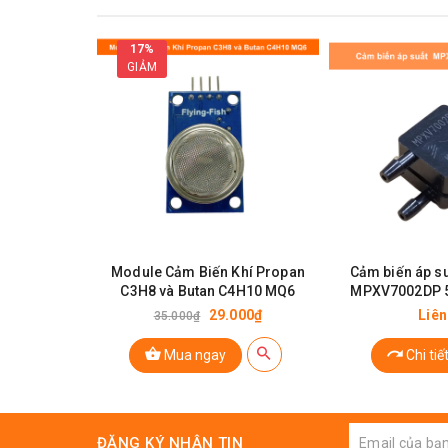
17%
GIẢM
Đế cho
cảm biến
MQ-5 MQ-6 MQ-7 MQ-8 MQ-9
Module Cảm Biến Khí Propan
Cảm biến áp su
C3H8 và Butan C4H10 MQ6
MPXV7002DP 5
biến châ
29.000₫
Liên
35.000₫
Mua ngay
Chi tiế
ĐĂNG KÝ NHẬN TIN