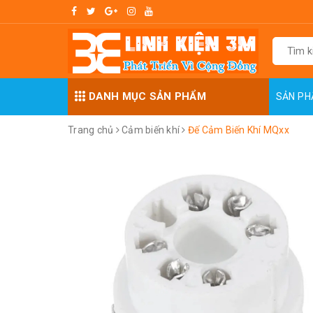
DANH MỤC SẢN PHẨM
SẢN P
Trang chủ
Cảm biến khí
Đế Cảm Biến Khí MQxx