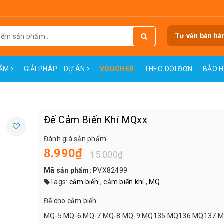
Tư vấn bán hà
HẨM
GIẢI PHÁP - DỰ ÁN
VOUCHER
THEO DÕI ĐƠN
BẢO 
Đế Cảm Biến Khí MQxx
Đánh giá sản phẩm
8.990₫
15.000₫
Mã sản phẩm:
PVX82499
Tags:
cảm biến
,
cảm biến khí
,
MQ
Đế cho cảm biến
MQ-5 MQ-6 MQ-7 MQ-8 MQ-9 MQ135 MQ136 MQ137 