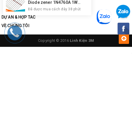
Diode zener 1N4760A 1W 68V DO-41
Đã được mua cách đây 38 phút
DỰ ÁN & HỢP TÁC
VỀ CHÚNG TÔI
Copyright © 2016
Linh Kiện 3M