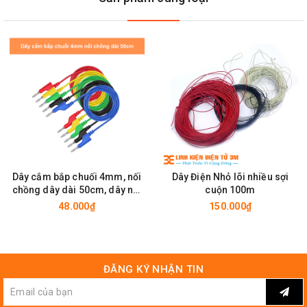
Dây cắm bắp chuối 4mm, nối
Dây Điện Nhỏ lõi nhiều sợi
chồng dây dài 50cm, dây nối
cuộn 100m
thiết bị lắp ráp mạch điện
48.000₫
150.000₫
ĐĂNG KÝ NHẬN TIN