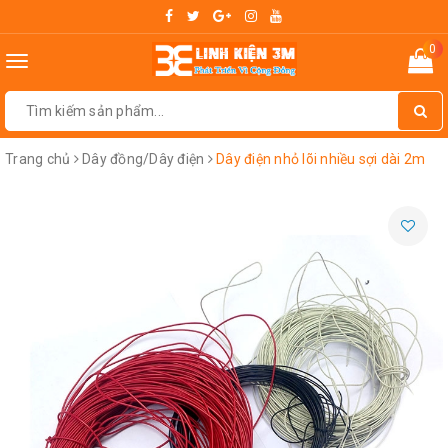
0
Toggle
navigation
Trang chủ
Dây đồng/Dây điện
Dây điện nhỏ lõi nhiều sợi dài 2m