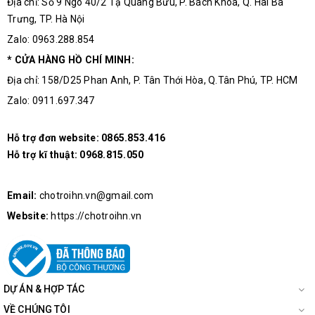
Địa chỉ: Số 9 Ngõ 40/2 Tạ Quang Bửu, P. Bách Khoa, Q. Hai Bà
Trưng, TP. Hà Nội
Zalo: 0963.288.854
* CỬA HÀNG HỒ CHÍ MINH:
Địa chỉ: 158/D25 Phan Anh, P. Tân Thới Hòa, Q.Tân Phú, TP. HCM
Zalo: 0911.697.347
Hỗ trợ đơn website:
0865.853.416
Hỗ trợ kĩ thuật:
0968.815.050
Email:
chotroihn.vn@gmail.com
Website:
https://chotroihn.vn
DỰ ÁN & HỢP TÁC
VỀ CHÚNG TÔI