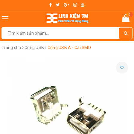
0
Toggle
navigation
Trang chủ
Cổng USB
Cổng USB A - Cái SMD