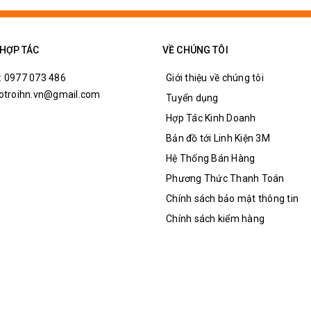
 HỢP TÁC
VỀ CHÚNG TÔI
: 0977 073 486
Giới thiệu về chúng tôi
hotroihn.vn@gmail.com
Tuyển dụng
Hợp Tác Kinh Doanh
Bản đồ tới Linh Kiện 3M
Hệ Thống Bán Hàng
Phương Thức Thanh Toán
u cặp) với 10 size khác nhau từ 0.5mm~3.0mm (mỗi đầu 1 size cố đị
Chính sách bảo mật thông tin
n loại mini cầm tay.
Chính sách kiểm hàng
cầm tay như mũi khoan, mũi điêu khắc, trục lắp dĩa cưa, dĩa cắt, dĩa 