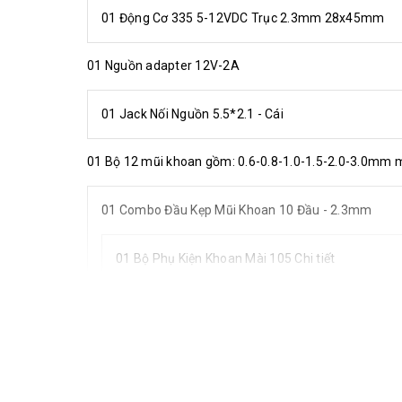
01 Động Cơ 335 5-12VDC Trục 2.3mm 28x45mm
01 Nguồn adapter 12V-2A
01 Jack Nối Nguồn 5.5*2.1 - Cái
01 Bộ 12 mũi khoan gồm: 0.6-0.8-1.0-1.5-2.0-3.0mm mỗ
01 Combo Đầu Kẹp Mũi Khoan 10 Đầu - 2.3mm
01 Bộ Phụ Kiện Khoan Mài 105 Chi tiết