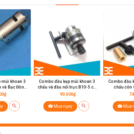
 mũi khoan 3
Combo đầu kẹp mũi khoan 3
Combo đầu k
 và Bạc Đồng
chấu và đầu nối trục B10-5 có
chấu côn 
5mm
ốc vặn
3.
00₫
90.000₫
74
ay
Mua ngay
Mua 