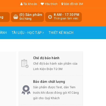
Tài khoản
Yêu thích
Bản đồ tới 3M
(
0
) Sản phẩm
8 AM - 17:30 PM
ng
Thời gian làm việc
Giỏ hàng
HÀNH
TÀI LIỆU - HỌC TẬP
THIẾT KẾ MẠCH
Chế độ bảo hành
Chế độ bảo hành sản phẩm của
Linh Kiện Điện Tử 3M
Bảo đảm chất lượng
Sản phẩm được Test, dán Tem
trước khi được đóng gói Kĩ Càng
gửi cho Quý Khách