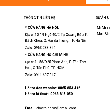
THÔNG TIN LIÊN HỆ
DỰ ÁN &
* CỬA HÀNG HÀ NỘI:
Mr Minh
Mail: C
Địa chỉ: Số 9 Ngõ 40/2 Tạ Quang Bửu, P.
Bách Khoa, Q. Hai Bà Trưng, TP. Hà Nội
Zalo: 0963.288.854
Thông tin chi tiết:
* CỬA HÀNG HỒ CHÍ MINH:
Địa chỉ: 158/D25 Phan Anh, P. Tân Thới
1/ Bộ motor 12V và 10 đầu kẹp đồ nghề phụ kiện:
Hòa, Q.Tân Phú, TP. HCM
Gồm 1 motor điện 12V chuyên dụng và 10 đầu kẹp (đầ
để thay thế vào bộ khoan có sẵn hoặc tự chế khoan điệ
Zalo: 0911.697.347
Lắp được các loại đồ nghề dụng cụ cho khoan điện mini 
chà, đầu đánh bóng,...
Hỗ trợ đơn website:
0865.853.416
Hỗ trợ kĩ thuật:
0968.815.050
Hình minh họa cách lắp:
Email:
chotroihn.vn@gmail.com