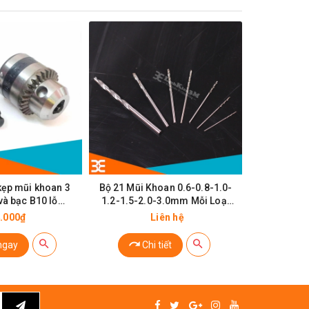
ẹp mũi khoan 3
Bộ 21 Mũi Khoan 0.6-0.8-1.0-
Combo má
và bạc B10 lỗ
1.2-1.5-2.0-3.0mm Mỗi Loại
5V Siêu Khỏ
17mm
03 Chiếc
01 nguồn 
.000₫
Liên hệ
2015, 01 n
sắt to, 0
ngay
Chi tiết
Ch
mũi khoan 
X