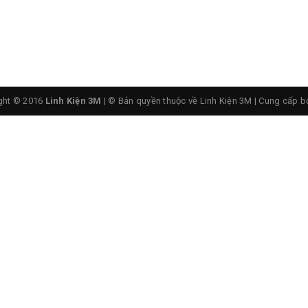
ght © 2016
Linh Kiện 3M
| © Bản quyền thuộc về Linh Kiện 3M
|
Cung cấp b