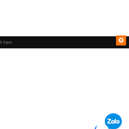
ởi
Sapo