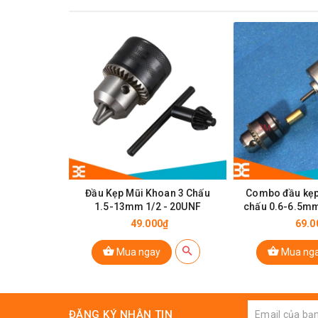
Đầu Kẹp Mũi Khoan 3 Chấu
Combo đầu kẹp
1.5-13mm 1/2 - 20UNF
chấu 0.6-6.5mm
B10-
49.000₫
69.0
Mua ngay
Mua ng
ĐĂNG KÝ NHẬN TIN