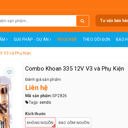
Tư vấn bán hà
HẨM
GIẢI PHÁP - DỰ ÁN
VOUCHER
THEO DÕI ĐƠN
BẢO 
 V3 và Phụ Kiện
Combo Khoan 335 12V V3 và Phụ Kiện
Đánh giá sản phẩm
Liên hệ
Mã sản phẩm:
SP2826
Tags:
sendo
Kích thước
KHÔNG NGUỒN
BAO GỒM NGUỒN