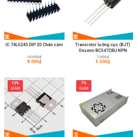
IC 74LS245 DIP 20 Chân cắm
Transistor lưỡng cực (BJT)
Onsemi BC547CBU NPN
10.000₫
7.000₫
8.000₫
5.500₫
12%
7%
GIẢM
GIẢM