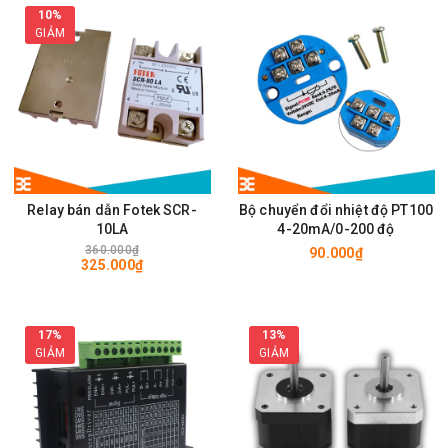
10%
GIẢM
Relay bán dẫn Fotek SCR-
Bộ chuyển đổi nhiệt độ PT100
10LA
4-20mA/0-200 độ
360.000₫
90.000₫
325.000₫
17%
13%
GIẢM
GIẢM