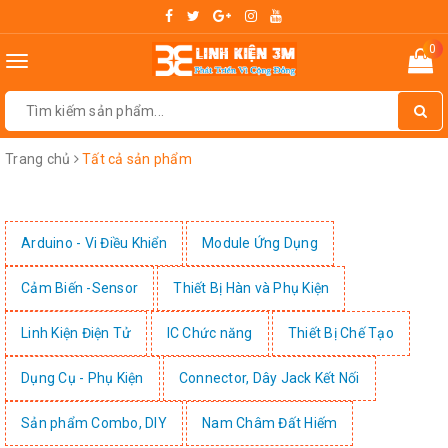
0
Toggle
navigation
Trang chủ
Tất cả sản phẩm
Arduino - Vi Điều Khiển
Module Ứng Dụng
Cảm Biến -Sensor
Thiết Bị Hàn và Phụ Kiện
Linh Kiện Điện Tử
IC Chức năng
Thiết Bị Chế Tạo
Dụng Cụ - Phụ Kiện
Connector, Dây Jack Kết Nối
Sản phẩm Combo, DIY
Nam Châm Đất Hiếm