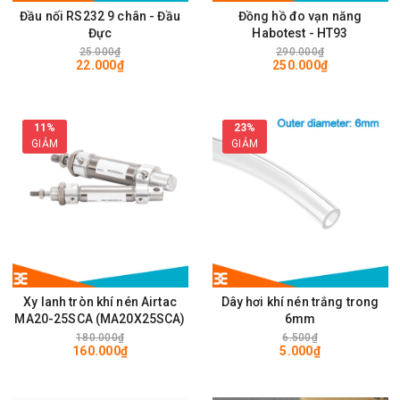
Đầu nối RS232 9 chân - Đầu
Đồng hồ đo vạn năng
Đực
Habotest - HT93
25.000₫
290.000₫
22.000₫
250.000₫
11%
23%
GIẢM
GIẢM
Xy lanh tròn khí nén Airtac
Dây hơi khí nén trắng trong
MA20-25SCA (MA20X25SCA)
6mm
180.000₫
6.500₫
160.000₫
5.000₫