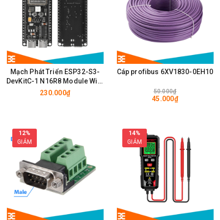
Mạch Phát Triển ESP32-S3-
Cáp profibus 6XV1830-0EH10
DevKitC-1 N16R8 Module Wifi,
BLE có chân cắm ăng ten
50.000₫
230.000₫
45.000₫
IPEX/u.FL
12%
14%
GIẢM
GIẢM