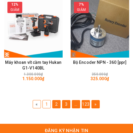
12%
7%
GIẢM
GIẢM
Máy khoan vít cầm tay Hukan
Bộ Encoder NPN - 360 [ppr]
G1-V140BL
1.300.000₫
350.000₫
1.150.000₫
325.000₫
«
1
2
3
...
123
»
ĐĂNG KÝ NHẬN TIN