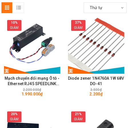
Thứ tự
10%
37%
GIẢM
GIẢM
Mạch chuyển đổi mạng Ô tô -
Diode zener 1N4760A 1W 68V
Ethernet RJ45 SPEEDLINK
DO-41
SE1002 100Mps
2.200.000₫
3.500₫
1.990.000₫
2.200₫
20%
21%
GIẢM
GIẢM