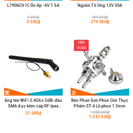
L7906CV IC Ổn Áp -6V 1.5A
Nguồn Tổ Ong 12V 30A
4.000₫
299.000₫
3.500₫
279.000₫
10%
GIẢM
Ăng ten WiFi 2.4Ghz 3dBi đầu
Béc Phun Sơn Phun Cồn Thực
SMA đực kèm cáp RF Ipex
Phẩm ST-6 Lỗ phun 1.3mm
10cm
1.500.000₫
21.000₫
1.347.500₫