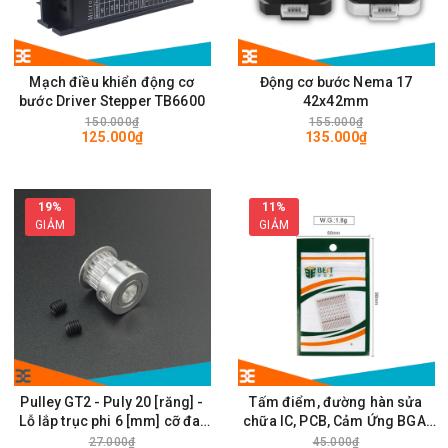
Mạch điều khiển động cơ
Động cơ bước Nema 17
bước Driver Stepper TB6600
42x42mm
150.000₫
155.000₫
125.000₫
135.000₫
19%
11%
GIẢM
GIẢM
Pulley GT2 - Puly 20 [răng] -
Tấm điểm, đường hàn sửa
Lỗ lắp trục phi 6 [mm] cỡ đai
chữa IC, PCB, Cảm Ứng BGA,
rộng 6mm
Vân Tay Điện Thoại, Pad - Best
27.000₫
45.000₫