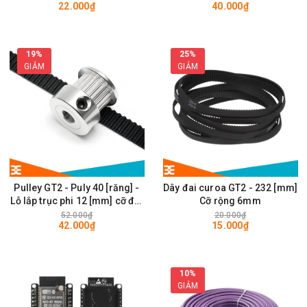
22.000₫
40.000₫
28 x 28mm
19%
25%
GIẢM
GIẢM
Pulley GT2 - Puly 40 [răng] -
Dây đai curoa GT2 - 232 [mm]
Lỗ lắp trục phi 12 [mm] cỡ đai
Cỡ rộng 6mm
rộng 6mm
52.000₫
20.000₫
42.000₫
15.000₫
10%
GIẢM