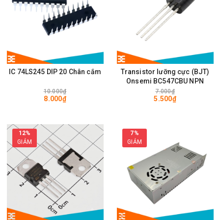
IC 74LS245 DIP 20 Chân cắm
Transistor lưỡng cực (BJT)
Onsemi BC547CBU NPN
10.000₫
7.000₫
8.000₫
5.500₫
12%
7%
GIẢM
GIẢM