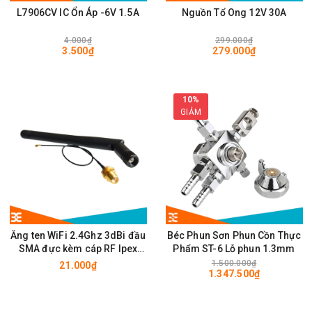
L7906CV IC Ổn Áp -6V 1.5A
Nguồn Tổ Ong 12V 30A
4.000₫
299.000₫
3.500₫
279.000₫
10%
GIẢM
Ăng ten WiFi 2.4Ghz 3dBi đầu
Béc Phun Sơn Phun Cồn Thực
SMA đực kèm cáp RF Ipex
Phẩm ST-6 Lỗ phun 1.3mm
10cm
1.500.000₫
21.000₫
1.347.500₫