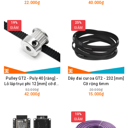
22.000₫
40.000₫
28 x 28mm
19%
25%
GIẢM
GIẢM
Pulley GT2 - Puly 40 [răng] -
Dây đai curoa GT2 - 232 [mm]
Lỗ lắp trục phi 12 [mm] cỡ đai
Cỡ rộng 6mm
rộng 6mm
52.000₫
20.000₫
42.000₫
15.000₫
10%
GIẢM