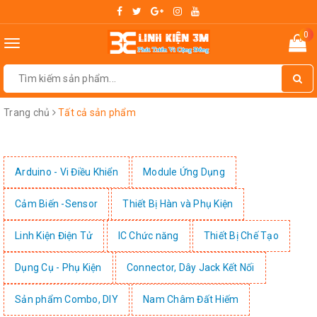
0
Toggle
navigation
Trang chủ
Tất cả sản phẩm
Arduino - Vi Điều Khiển
Module Ứng Dụng
Cảm Biến -Sensor
Thiết Bị Hàn và Phụ Kiện
Linh Kiện Điện Tử
IC Chức năng
Thiết Bị Chế Tạo
Dụng Cụ - Phụ Kiện
Connector, Dây Jack Kết Nối
Sản phẩm Combo, DIY
Nam Châm Đất Hiếm