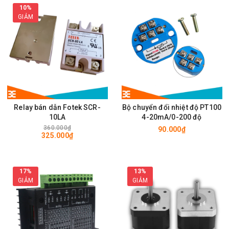
10%
GIẢM
Relay bán dẫn Fotek SCR-
Bộ chuyển đổi nhiệt độ PT100
10LA
4-20mA/0-200 độ
360.000₫
90.000₫
325.000₫
17%
13%
GIẢM
GIẢM