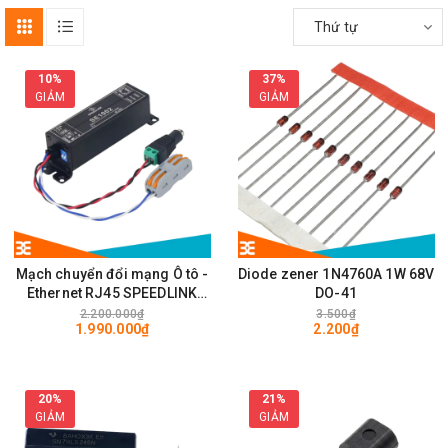
Thứ tự
10%
37%
GIẢM
GIẢM
Mạch chuyển đổi mạng Ô tô -
Diode zener 1N4760A 1W 68V
Ethernet RJ45 SPEEDLINK
DO-41
SE1002 100Mps
2.200.000₫
3.500₫
1.990.000₫
2.200₫
20%
21%
GIẢM
GIẢM