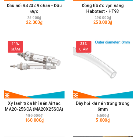
Đầu nối RS232 9 chân - Đầu
Đồng hồ đo vạn năng
Đực
Habotest - HT93
25.000₫
290.000₫
22.000₫
250.000₫
11%
23%
GIẢM
GIẢM
Xy lanh tròn khí nén Airtac
Dây hơi khí nén trắng trong
MA20-25SCA (MA20X25SCA)
6mm
180.000₫
6.500₫
160.000₫
5.000₫