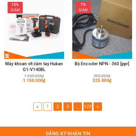
12%
7%
GIẢM
GIẢM
Máy khoan vít cầm tay Hukan
Bộ Encoder NPN - 360 [ppr]
G1-V140BL
1.300.000₫
350.000₫
1.150.000₫
325.000₫
«
1
2
3
...
123
»
ĐĂNG KÝ NHẬN TIN