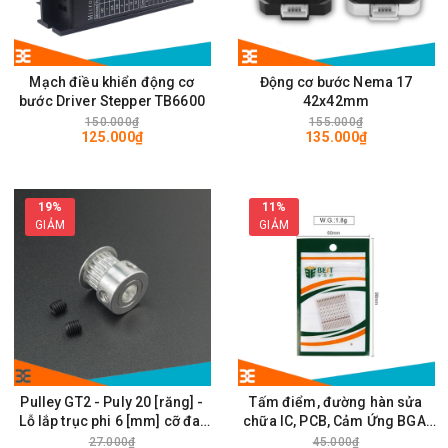
Mạch điều khiển động cơ
Động cơ bước Nema 17
bước Driver Stepper TB6600
42x42mm
150.000₫
155.000₫
125.000₫
135.000₫
19%
11%
GIẢM
GIẢM
Pulley GT2 - Puly 20 [răng] -
Tấm điểm, đường hàn sửa
Lỗ lắp trục phi 6 [mm] cỡ đai
chữa IC, PCB, Cảm Ứng BGA,
rộng 6mm
Vân Tay Điện Thoại, Pad - Best
27.000₫
45.000₫