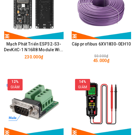
Mạch Phát Triển ESP32-S3-
Cáp profibus 6XV1830-0EH10
DevKitC-1 N16R8 Module Wifi,
BLE có chân cắm ăng ten
50.000₫
230.000₫
45.000₫
IPEX/u.FL
12%
14%
GIẢM
GIẢM