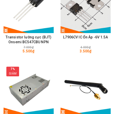
Transistor lưỡng cực (BJT)
L7906CV IC Ổn Áp -6V 1.5A
Onsemi BC547CBU NPN
7.000₫
4.000₫
5.500₫
3.500₫
7%
GIẢM