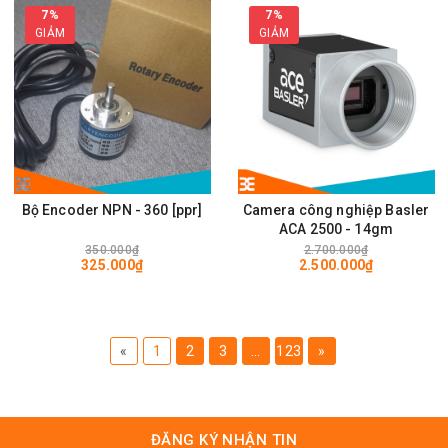
7%
7%
GIẢM
GIẢM
Bộ Encoder NPN - 360 [ppr]
Camera công nghiệp Basler
ACA 2500 - 14gm
350.000₫
2.700.000₫
325.000₫
2.500.000₫
«
1
2
3
...
123
»
ĐĂNG KÝ NHẬN TIN