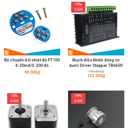
17%
GIẢM
Bộ chuyển đổi nhiệt độ PT100
Mạch điều khiển động cơ
4-20mA/0-200 độ
bước Driver Stepper TB6600
150.000₫
90.000₫
125.000₫
13%
19%
GIẢM
GIẢM