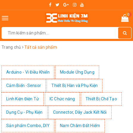
0
Toggle
navigation
Trang chủ
Tất cả sản phẩm
Arduino - Vi Điều Khiển
Module Ứng Dụng
Cảm Biến -Sensor
Thiết Bị Hàn và Phụ Kiện
Linh Kiện Điện Tử
IC Chức năng
Thiết Bị Chế Tạo
Dụng Cụ - Phụ Kiện
Connector, Dây Jack Kết Nối
Sản phẩm Combo, DIY
Nam Châm Đất Hiếm