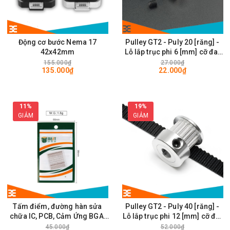
Động cơ bước Nema 17
Pulley GT2 - Puly 20 [răng] -
42x42mm
Lỗ lắp trục phi 6 [mm] cỡ đai
rộng 6mm
155.000₫
27.000₫
135.000₫
22.000₫
11%
19%
GIẢM
GIẢM
Tấm điểm, đường hàn sửa
Pulley GT2 - Puly 40 [răng] -
chữa IC, PCB, Cảm Ứng BGA,
Lỗ lắp trục phi 12 [mm] cỡ đai
Vân Tay Điện Thoại, Pad - Best
rộng 6mm
45.000₫
52.000₫