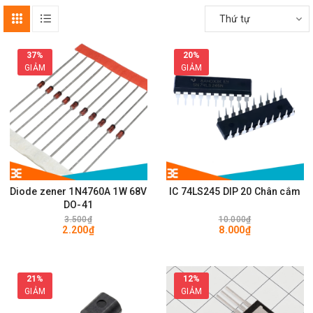
Thứ tự
37%
20%
GIẢM
GIẢM
Diode zener 1N4760A 1W 68V
IC 74LS245 DIP 20 Chân cắm
DO-41
3.500₫
10.000₫
2.200₫
8.000₫
21%
12%
GIẢM
GIẢM