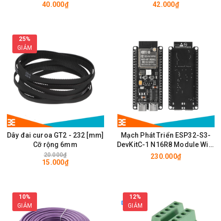
40.000₫
42.000₫
28 x 28mm
25%
GIẢM
Dây đai curoa GT2 - 232 [mm]
Mạch Phát Triển ESP32-S3-
Cỡ rộng 6mm
DevKitC-1 N16R8 Module Wifi,
BLE có chân cắm ăng ten
20.000₫
230.000₫
15.000₫
IPEX/u.FL
10%
12%
GIẢM
GIẢM