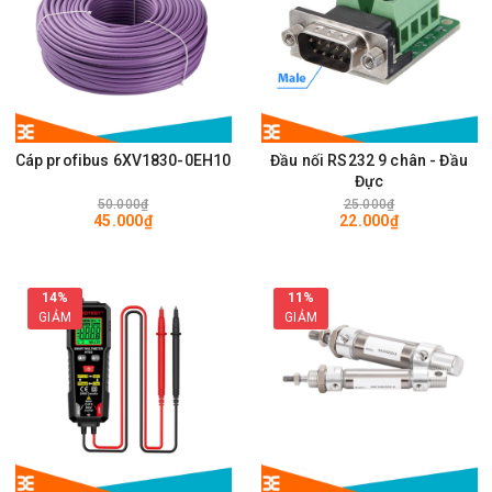
Cáp profibus 6XV1830-0EH10
Đầu nối RS232 9 chân - Đầu
Đực
50.000₫
25.000₫
45.000₫
22.000₫
14%
11%
GIẢM
GIẢM