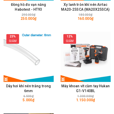
Đồng hồ đo vạn năng
Xy lanh tròn khí nén Airtac
Habotest - HT93
MA20-25SCA (MA20X25SCA)
290.000₫
180.000₫
250.000₫
160.000₫
23%
12%
GIẢM
GIẢM
Dây hơi khí nén trắng trong
Máy khoan vít cầm tay Hukan
6mm
G1-V140BL
6.500₫
1.300.000₫
5.000₫
1.150.000₫