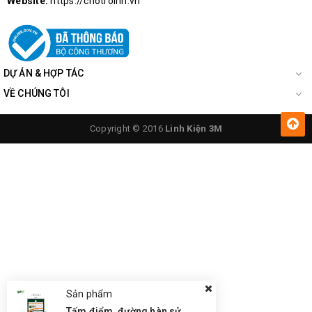
Website:
https://chotroihn.vn
DỰ ÁN & HỢP TÁC
VỀ CHÚNG TÔI
Copyright © 2016
Linh Kiện 3M
Sản phẩm
Tấm điểm, đường hàn sửa chữa IC, PCB, Cảm Ứng BGA, Vân Tay Điện Thoại, Pad - Best 28 x 28mm