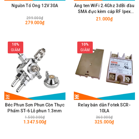
Nguồn Tổ Ong 12V 30A
Ăng ten WiFi 2.4Ghz 3dBi đầu
SMA đực kèm cáp RF Ipex
10cm
299.000₫
21.000₫
279.000₫
10%
10%
GIẢM
GIẢM
Béc Phun Sơn Phun Cồn Thực
Relay bán dẫn Fotek SCR-
Phẩm ST-6 Lỗ phun 1.3mm
10LA
1.500.000₫
360.000₫
1.347.500₫
325.000₫