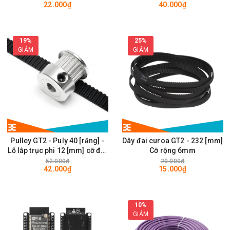
22.000₫
40.000₫
28 x 28mm
19%
25%
GIẢM
GIẢM
Pulley GT2 - Puly 40 [răng] -
Dây đai curoa GT2 - 232 [mm]
Lỗ lắp trục phi 12 [mm] cỡ đai
Cỡ rộng 6mm
rộng 6mm
52.000₫
20.000₫
42.000₫
15.000₫
10%
GIẢM