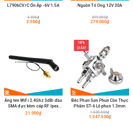
L7906CV IC Ổn Áp -6V 1.5A
Nguồn Tổ Ong 12V 30A
4.000₫
299.000₫
3.500₫
279.000₫
10%
GIẢM
Ăng ten WiFi 2.4Ghz 3dBi đầu
Béc Phun Sơn Phun Cồn Thực
SMA đực kèm cáp RF Ipex
Phẩm ST-6 Lỗ phun 1.3mm
10cm
1.500.000₫
21.000₫
1.347.500₫