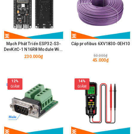
Mạch Phát Triển ESP32-S3-
Cáp profibus 6XV1830-0EH10
DevKitC-1 N16R8 Module Wifi,
BLE có chân cắm ăng ten
50.000₫
230.000₫
45.000₫
IPEX/u.FL
12%
14%
GIẢM
GIẢM