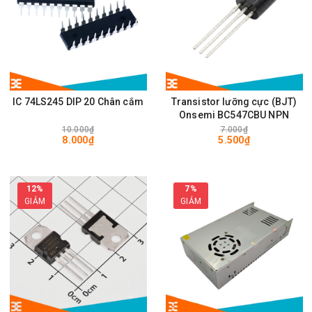
IC 74LS245 DIP 20 Chân cắm
Transistor lưỡng cực (BJT)
Onsemi BC547CBU NPN
10.000₫
7.000₫
8.000₫
5.500₫
12%
7%
GIẢM
GIẢM