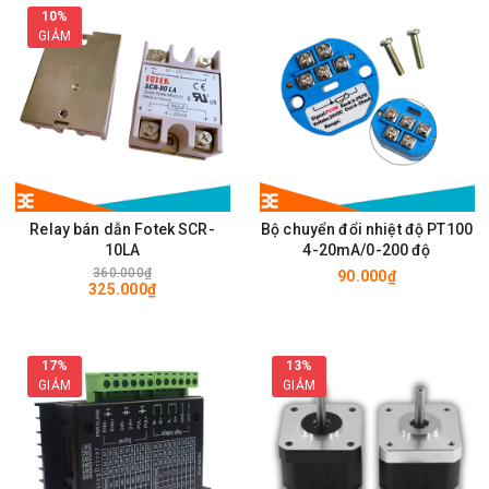
10%
GIẢM
Relay bán dẫn Fotek SCR-
Bộ chuyển đổi nhiệt độ PT100
10LA
4-20mA/0-200 độ
360.000₫
90.000₫
325.000₫
17%
13%
GIẢM
GIẢM