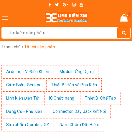
0
Toggle
navigation
Trang chủ
Tất cả sản phẩm
Arduino - Vi Điều Khiển
Module Ứng Dụng
Cảm Biến -Sensor
Thiết Bị Hàn và Phụ Kiện
Linh Kiện Điện Tử
IC Chức năng
Thiết Bị Chế Tạo
Dụng Cụ - Phụ Kiện
Connector, Dây Jack Kết Nối
Sản phẩm Combo, DIY
Nam Châm Đất Hiếm