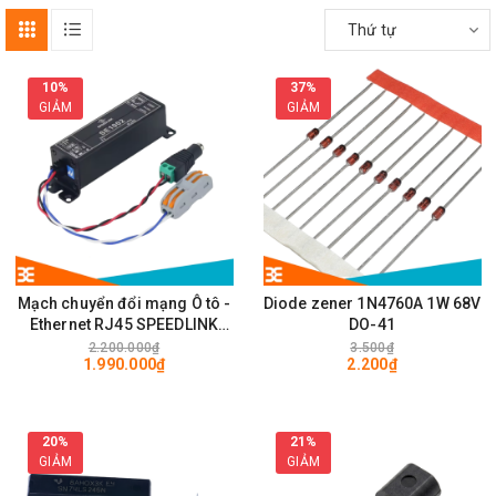
Thứ tự
10%
37%
GIẢM
GIẢM
Mạch chuyển đổi mạng Ô tô -
Diode zener 1N4760A 1W 68V
Ethernet RJ45 SPEEDLINK
DO-41
SE1002 100Mps
2.200.000₫
3.500₫
1.990.000₫
2.200₫
20%
21%
GIẢM
GIẢM