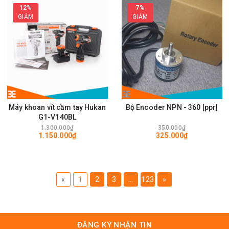
12%
7%
GIẢM
GIẢM
Máy khoan vít cầm tay Hukan
Bộ Encoder NPN - 360 [ppr]
G1-V140BL
1.300.000₫
350.000₫
1.150.000₫
325.000₫
«
1
2
3
...
123
»
ĐĂNG KÝ NHẬN TIN