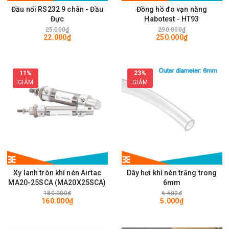
Đầu nối RS232 9 chân - Đầu
Đồng hồ đo vạn năng
Đực
Habotest - HT93
25.000₫
290.000₫
22.000₫
250.000₫
11%
23%
GIẢM
GIẢM
Xy lanh tròn khí nén Airtac
Dây hơi khí nén trắng trong
MA20-25SCA (MA20X25SCA)
6mm
180.000₫
6.500₫
160.000₫
5.000₫