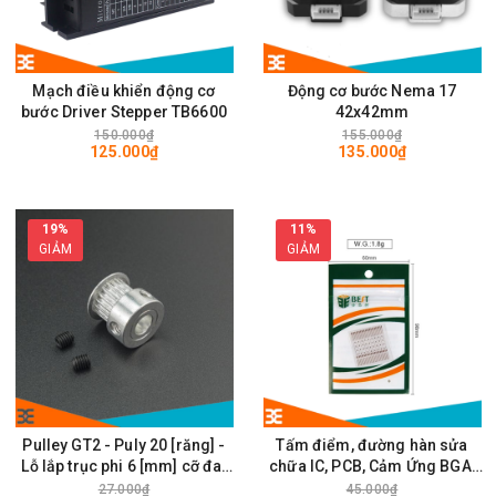
Mạch điều khiển động cơ
Động cơ bước Nema 17
bước Driver Stepper TB6600
42x42mm
150.000₫
155.000₫
125.000₫
135.000₫
19%
11%
GIẢM
GIẢM
Pulley GT2 - Puly 20 [răng] -
Tấm điểm, đường hàn sửa
Lỗ lắp trục phi 6 [mm] cỡ đai
chữa IC, PCB, Cảm Ứng BGA,
rộng 6mm
Vân Tay Điện Thoại, Pad - Best
27.000₫
45.000₫