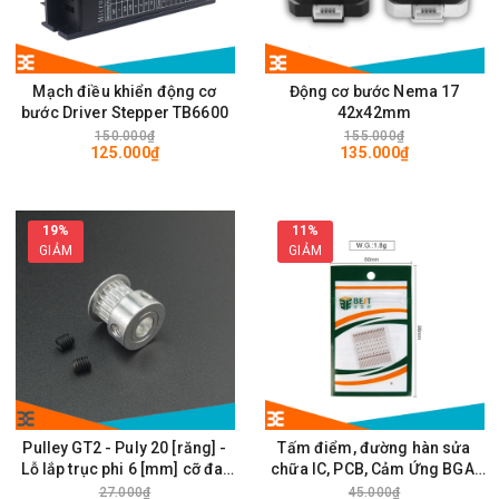
Mạch điều khiển động cơ
Động cơ bước Nema 17
bước Driver Stepper TB6600
42x42mm
150.000₫
155.000₫
125.000₫
135.000₫
19%
11%
GIẢM
GIẢM
Pulley GT2 - Puly 20 [răng] -
Tấm điểm, đường hàn sửa
Lỗ lắp trục phi 6 [mm] cỡ đai
chữa IC, PCB, Cảm Ứng BGA,
rộng 6mm
Vân Tay Điện Thoại, Pad - Best
27.000₫
45.000₫