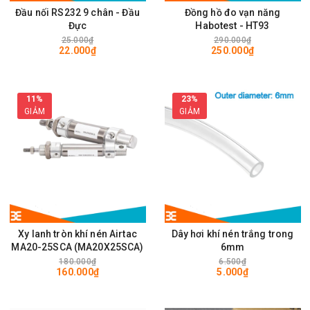
Đầu nối RS232 9 chân - Đầu
Đồng hồ đo vạn năng
Đực
Habotest - HT93
25.000₫
290.000₫
22.000₫
250.000₫
11%
23%
GIẢM
GIẢM
Xy lanh tròn khí nén Airtac
Dây hơi khí nén trắng trong
MA20-25SCA (MA20X25SCA)
6mm
180.000₫
6.500₫
160.000₫
5.000₫