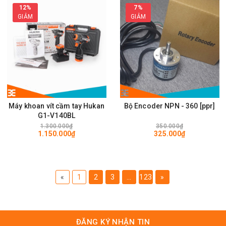
12%
7%
GIẢM
GIẢM
Máy khoan vít cầm tay Hukan
Bộ Encoder NPN - 360 [ppr]
G1-V140BL
1.300.000₫
350.000₫
1.150.000₫
325.000₫
«
1
2
3
...
123
»
ĐĂNG KÝ NHẬN TIN