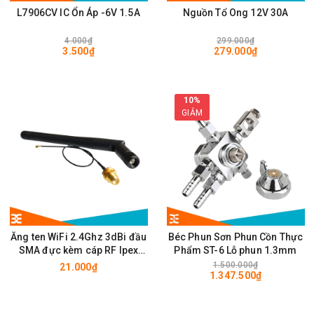
L7906CV IC Ổn Áp -6V 1.5A
Nguồn Tổ Ong 12V 30A
4.000₫
299.000₫
3.500₫
279.000₫
10%
GIẢM
Ăng ten WiFi 2.4Ghz 3dBi đầu
Béc Phun Sơn Phun Cồn Thực
SMA đực kèm cáp RF Ipex
Phẩm ST-6 Lỗ phun 1.3mm
10cm
1.500.000₫
21.000₫
1.347.500₫