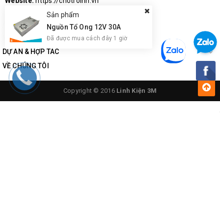
Website:
https://chotroihn.vn
Sản phẩm
Nguồn Tổ Ong 12V 30A
Đã được mua cách đây 1 giờ
DỰ ÁN & HỢP TÁC
VỀ CHÚNG TÔI
Copyright © 2016
Linh Kiện 3M