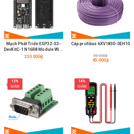
Mạch Phát Triển ESP32-S3-
Cáp profibus 6XV1830-0EH10
DevKitC-1 N16R8 Module Wifi,
BLE có chân cắm ăng ten
50.000₫
230.000₫
45.000₫
IPEX/u.FL
12%
14%
GIẢM
GIẢM