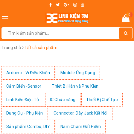
0
Toggle
navigation
Trang chủ
Tất cả sản phẩm
Arduino - Vi Điều Khiển
Module Ứng Dụng
Cảm Biến -Sensor
Thiết Bị Hàn và Phụ Kiện
Linh Kiện Điện Tử
IC Chức năng
Thiết Bị Chế Tạo
Dụng Cụ - Phụ Kiện
Connector, Dây Jack Kết Nối
Sản phẩm Combo, DIY
Nam Châm Đất Hiếm