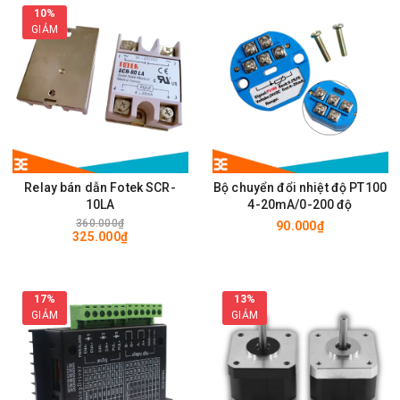
10%
GIẢM
Relay bán dẫn Fotek SCR-
Bộ chuyển đổi nhiệt độ PT100
10LA
4-20mA/0-200 độ
360.000₫
90.000₫
325.000₫
17%
13%
GIẢM
GIẢM