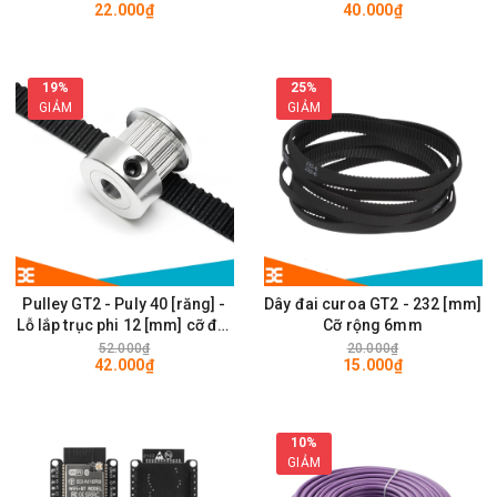
22.000₫
40.000₫
28 x 28mm
19%
25%
GIẢM
GIẢM
Pulley GT2 - Puly 40 [răng] -
Dây đai curoa GT2 - 232 [mm]
Lỗ lắp trục phi 12 [mm] cỡ đai
Cỡ rộng 6mm
rộng 6mm
52.000₫
20.000₫
42.000₫
15.000₫
10%
GIẢM