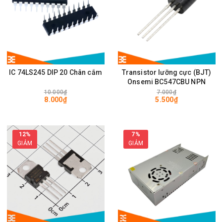
IC 74LS245 DIP 20 Chân cắm
Transistor lưỡng cực (BJT)
Onsemi BC547CBU NPN
10.000₫
7.000₫
8.000₫
5.500₫
12%
7%
GIẢM
GIẢM