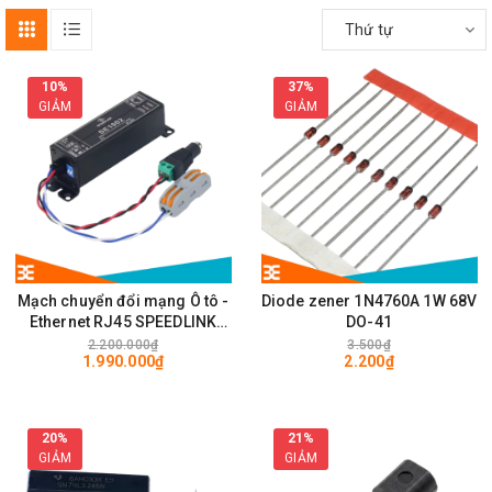
Thứ tự
10%
37%
GIẢM
GIẢM
Mạch chuyển đổi mạng Ô tô -
Diode zener 1N4760A 1W 68V
Ethernet RJ45 SPEEDLINK
DO-41
SE1002 100Mps
2.200.000₫
3.500₫
1.990.000₫
2.200₫
20%
21%
GIẢM
GIẢM