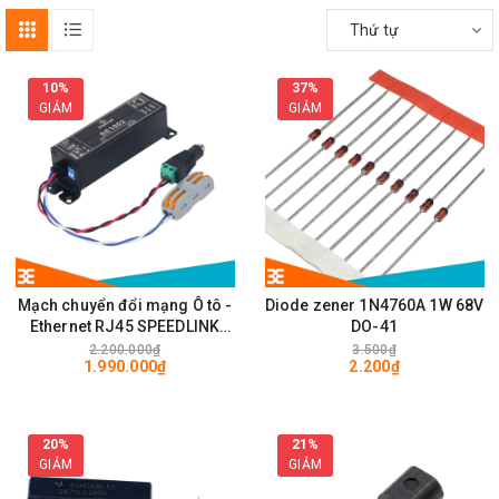
Thứ tự
10%
37%
GIẢM
GIẢM
Mạch chuyển đổi mạng Ô tô -
Diode zener 1N4760A 1W 68V
Ethernet RJ45 SPEEDLINK
DO-41
SE1002 100Mps
2.200.000₫
3.500₫
1.990.000₫
2.200₫
20%
21%
GIẢM
GIẢM