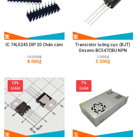
IC 74LS245 DIP 20 Chân cắm
Transistor lưỡng cực (BJT)
Onsemi BC547CBU NPN
10.000₫
7.000₫
8.000₫
5.500₫
12%
7%
GIẢM
GIẢM