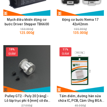
Mạch điều khiển động cơ
Động cơ bước Nema 17
bước Driver Stepper TB6600
42x42mm
150.000₫
155.000₫
125.000₫
135.000₫
19%
11%
GIẢM
GIẢM
Pulley GT2 - Puly 20 [răng] -
Tấm điểm, đường hàn sửa
Lỗ lắp trục phi 6 [mm] cỡ đai
chữa IC, PCB, Cảm Ứng BGA,
rộng 6mm
Vân Tay Điện Thoại, Pad - Best
27.000₫
45.000₫