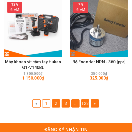
12%
7%
GIẢM
GIẢM
Máy khoan vít cầm tay Hukan
Bộ Encoder NPN - 360 [ppr]
G1-V140BL
1.300.000₫
350.000₫
1.150.000₫
325.000₫
«
1
2
3
...
123
»
ĐĂNG KÝ NHẬN TIN