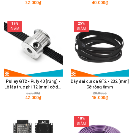
22.000₫
40.000₫
28 x 28mm
19%
25%
GIẢM
GIẢM
Pulley GT2 - Puly 40 [răng] -
Dây đai curoa GT2 - 232 [mm]
Lỗ lắp trục phi 12 [mm] cỡ đai
Cỡ rộng 6mm
rộng 6mm
52.000₫
20.000₫
42.000₫
15.000₫
10%
GIẢM