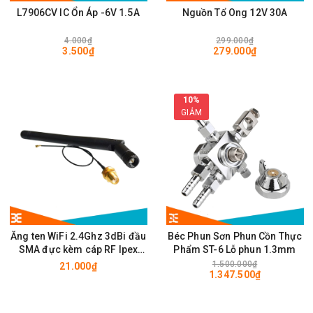
L7906CV IC Ổn Áp -6V 1.5A
Nguồn Tổ Ong 12V 30A
4.000₫
299.000₫
3.500₫
279.000₫
10%
GIẢM
Ăng ten WiFi 2.4Ghz 3dBi đầu
Béc Phun Sơn Phun Cồn Thực
SMA đực kèm cáp RF Ipex
Phẩm ST-6 Lỗ phun 1.3mm
10cm
1.500.000₫
21.000₫
1.347.500₫