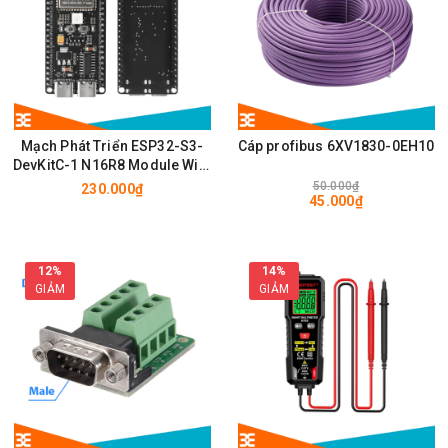
Mạch Phát Triển ESP32-S3-
Cáp profibus 6XV1830-0EH10
DevKitC-1 N16R8 Module Wifi,
BLE có chân cắm ăng ten
50.000₫
230.000₫
45.000₫
IPEX/u.FL
12%
14%
GIẢM
GIẢM