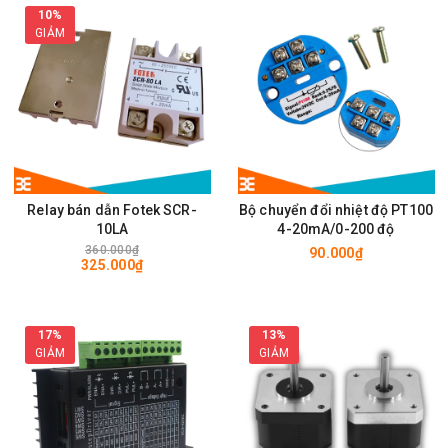
10%
GIẢM
Relay bán dẫn Fotek SCR-
Bộ chuyển đổi nhiệt độ PT100
10LA
4-20mA/0-200 độ
360.000₫
90.000₫
325.000₫
17%
13%
GIẢM
GIẢM