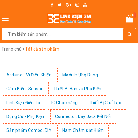
0
Toggle
navigation
Trang chủ
Tất cả sản phẩm
Arduino - Vi Điều Khiển
Module Ứng Dụng
Cảm Biến -Sensor
Thiết Bị Hàn và Phụ Kiện
Linh Kiện Điện Tử
IC Chức năng
Thiết Bị Chế Tạo
Dụng Cụ - Phụ Kiện
Connector, Dây Jack Kết Nối
Sản phẩm Combo, DIY
Nam Châm Đất Hiếm