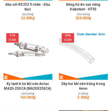
Đầu nối RS232 9 chân - Đầu
Đồng hồ đo vạn năng
Đực
Habotest - HT93
25.000₫
290.000₫
22.000₫
250.000₫
11%
23%
GIẢM
GIẢM
Xy lanh tròn khí nén Airtac
Dây hơi khí nén trắng trong
MA20-25SCA (MA20X25SCA)
6mm
180.000₫
6.500₫
160.000₫
5.000₫