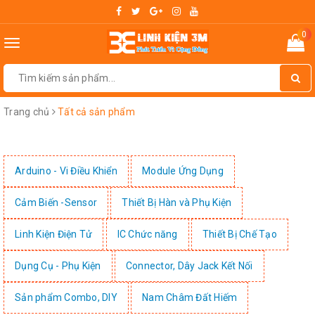
0
Toggle
navigation
Trang chủ
Tất cả sản phẩm
Arduino - Vi Điều Khiển
Module Ứng Dụng
Cảm Biến -Sensor
Thiết Bị Hàn và Phụ Kiện
Linh Kiện Điện Tử
IC Chức năng
Thiết Bị Chế Tạo
Dụng Cụ - Phụ Kiện
Connector, Dây Jack Kết Nối
Sản phẩm Combo, DIY
Nam Châm Đất Hiếm