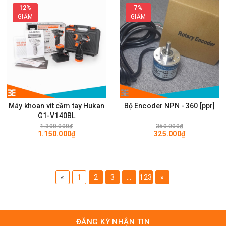
12%
7%
GIẢM
GIẢM
Máy khoan vít cầm tay Hukan
Bộ Encoder NPN - 360 [ppr]
G1-V140BL
1.300.000₫
350.000₫
1.150.000₫
325.000₫
«
1
2
3
...
123
»
ĐĂNG KÝ NHẬN TIN