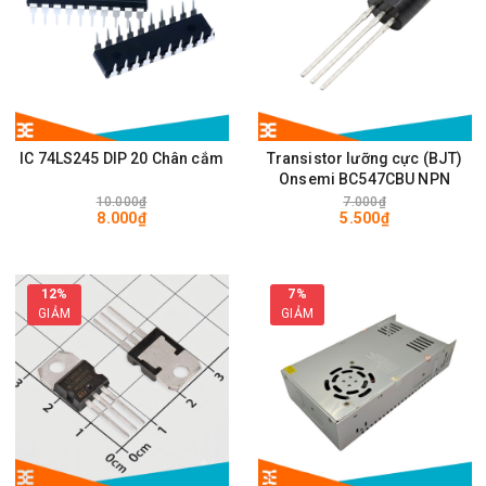
IC 74LS245 DIP 20 Chân cắm
Transistor lưỡng cực (BJT)
Onsemi BC547CBU NPN
10.000₫
7.000₫
8.000₫
5.500₫
12%
7%
GIẢM
GIẢM