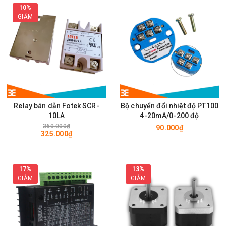
10%
GIẢM
Relay bán dẫn Fotek SCR-
Bộ chuyển đổi nhiệt độ PT100
10LA
4-20mA/0-200 độ
360.000₫
90.000₫
325.000₫
17%
13%
GIẢM
GIẢM