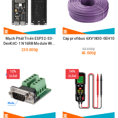
Mạch Phát Triển ESP32-S3-
Cáp profibus 6XV1830-0EH10
DevKitC-1 N16R8 Module Wifi,
BLE có chân cắm ăng ten
50.000₫
230.000₫
45.000₫
IPEX/u.FL
12%
14%
GIẢM
GIẢM