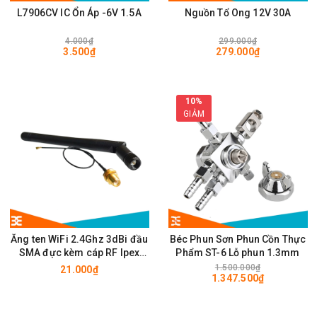
L7906CV IC Ổn Áp -6V 1.5A
Nguồn Tổ Ong 12V 30A
4.000₫
299.000₫
3.500₫
279.000₫
10%
GIẢM
Ăng ten WiFi 2.4Ghz 3dBi đầu
Béc Phun Sơn Phun Cồn Thực
SMA đực kèm cáp RF Ipex
Phẩm ST-6 Lỗ phun 1.3mm
10cm
1.500.000₫
21.000₫
1.347.500₫