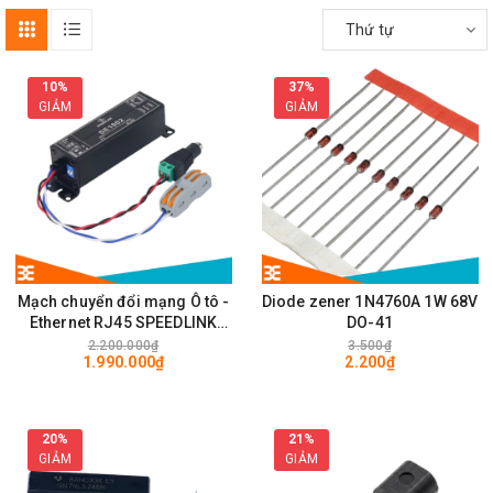
Thứ tự
10%
37%
GIẢM
GIẢM
Mạch chuyển đổi mạng Ô tô -
Diode zener 1N4760A 1W 68V
Ethernet RJ45 SPEEDLINK
DO-41
SE1002 100Mps
2.200.000₫
3.500₫
1.990.000₫
2.200₫
20%
21%
GIẢM
GIẢM