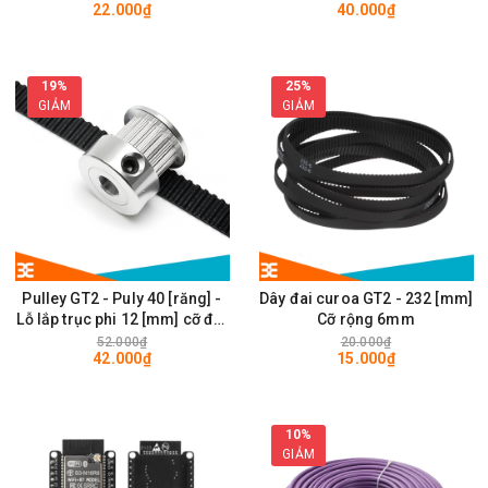
22.000₫
40.000₫
28 x 28mm
19%
25%
GIẢM
GIẢM
Pulley GT2 - Puly 40 [răng] -
Dây đai curoa GT2 - 232 [mm]
Lỗ lắp trục phi 12 [mm] cỡ đai
Cỡ rộng 6mm
rộng 6mm
52.000₫
20.000₫
42.000₫
15.000₫
10%
GIẢM