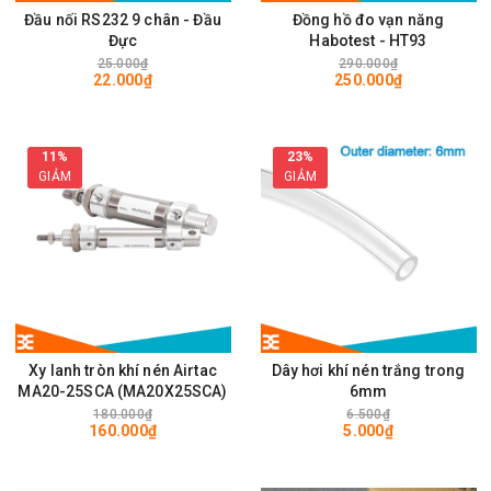
Đầu nối RS232 9 chân - Đầu
Đồng hồ đo vạn năng
Đực
Habotest - HT93
25.000₫
290.000₫
22.000₫
250.000₫
11%
23%
GIẢM
GIẢM
Xy lanh tròn khí nén Airtac
Dây hơi khí nén trắng trong
MA20-25SCA (MA20X25SCA)
6mm
180.000₫
6.500₫
160.000₫
5.000₫