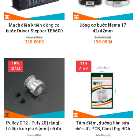
Mạch điều khiển động cơ
Động cơ bước Nema 17
bước Driver Stepper TB6600
42x42mm
150.000₫
155.000₫
125.000₫
135.000₫
19%
11%
GIẢM
GIẢM
Pulley GT2 - Puly 20 [răng] -
Tấm điểm, đường hàn sửa
Lỗ lắp trục phi 6 [mm] cỡ đai
chữa IC, PCB, Cảm Ứng BGA,
rộng 6mm
Vân Tay Điện Thoại, Pad - Best
27.000₫
45.000₫