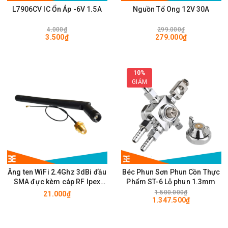
L7906CV IC Ổn Áp -6V 1.5A
Nguồn Tổ Ong 12V 30A
4.000₫
299.000₫
3.500₫
279.000₫
10%
GIẢM
Ăng ten WiFi 2.4Ghz 3dBi đầu
Béc Phun Sơn Phun Cồn Thực
SMA đực kèm cáp RF Ipex
Phẩm ST-6 Lỗ phun 1.3mm
10cm
1.500.000₫
21.000₫
1.347.500₫