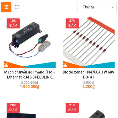
Thứ tự
10%
37%
GIẢM
GIẢM
Mạch chuyển đổi mạng Ô tô -
Diode zener 1N4760A 1W 68V
Ethernet RJ45 SPEEDLINK
DO-41
SE1002 100Mps
2.200.000₫
3.500₫
1.990.000₫
2.200₫
20%
21%
GIẢM
GIẢM