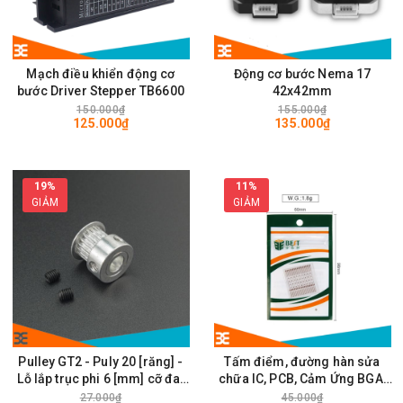
Mạch điều khiển động cơ
Động cơ bước Nema 17
bước Driver Stepper TB6600
42x42mm
150.000₫
155.000₫
125.000₫
135.000₫
19%
11%
GIẢM
GIẢM
Pulley GT2 - Puly 20 [răng] -
Tấm điểm, đường hàn sửa
Lỗ lắp trục phi 6 [mm] cỡ đai
chữa IC, PCB, Cảm Ứng BGA,
rộng 6mm
Vân Tay Điện Thoại, Pad - Best
27.000₫
45.000₫