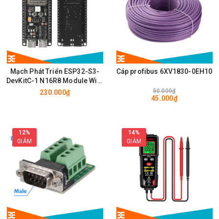
Mạch Phát Triển ESP32-S3-
Cáp profibus 6XV1830-0EH10
DevKitC-1 N16R8 Module Wifi,
BLE có chân cắm ăng ten
50.000₫
230.000₫
45.000₫
IPEX/u.FL
12%
14%
GIẢM
GIẢM