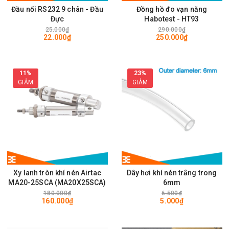
Đầu nối RS232 9 chân - Đầu
Đồng hồ đo vạn năng
Đực
Habotest - HT93
25.000₫
290.000₫
22.000₫
250.000₫
11%
23%
GIẢM
GIẢM
Xy lanh tròn khí nén Airtac
Dây hơi khí nén trắng trong
MA20-25SCA (MA20X25SCA)
6mm
180.000₫
6.500₫
160.000₫
5.000₫