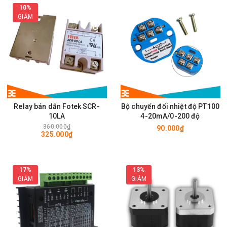
10%
GIẢM
Relay bán dẫn Fotek SCR-
Bộ chuyển đổi nhiệt độ PT100
10LA
4-20mA/0-200 độ
360.000₫
90.000₫
325.000₫
17%
13%
GIẢM
GIẢM