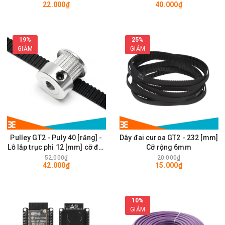
22.000₫
40.000₫
28 x 28mm
19%
25%
GIẢM
GIẢM
Pulley GT2 - Puly 40 [răng] -
Dây đai curoa GT2 - 232 [mm]
Lỗ lắp trục phi 12 [mm] cỡ đai
Cỡ rộng 6mm
rộng 6mm
52.000₫
20.000₫
42.000₫
15.000₫
10%
GIẢM