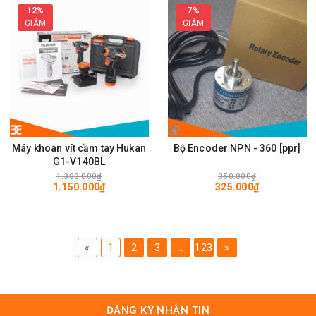
12%
7%
GIẢM
GIẢM
Máy khoan vít cầm tay Hukan
Bộ Encoder NPN - 360 [ppr]
G1-V140BL
1.300.000₫
350.000₫
1.150.000₫
325.000₫
«
1
2
3
...
123
»
ĐĂNG KÝ NHẬN TIN