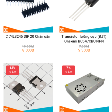
IC 74LS245 DIP 20 Chân cắm
Transistor lưỡng cực (BJT)
Onsemi BC547CBU NPN
10.000₫
7.000₫
8.000₫
5.500₫
12%
7%
GIẢM
GIẢM