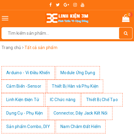
0
Toggle
navigation
Trang chủ
Tất cả sản phẩm
Arduino - Vi Điều Khiển
Module Ứng Dụng
Cảm Biến -Sensor
Thiết Bị Hàn và Phụ Kiện
Linh Kiện Điện Tử
IC Chức năng
Thiết Bị Chế Tạo
Dụng Cụ - Phụ Kiện
Connector, Dây Jack Kết Nối
Sản phẩm Combo, DIY
Nam Châm Đất Hiếm