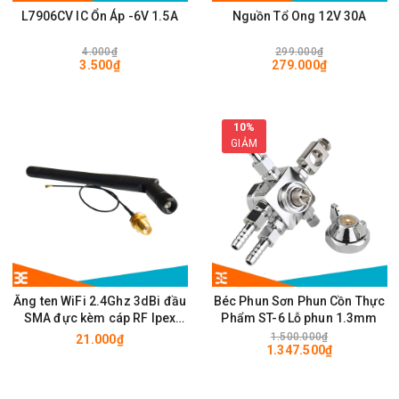
L7906CV IC Ổn Áp -6V 1.5A
Nguồn Tổ Ong 12V 30A
4.000₫
299.000₫
3.500₫
279.000₫
10%
GIẢM
Ăng ten WiFi 2.4Ghz 3dBi đầu
Béc Phun Sơn Phun Cồn Thực
SMA đực kèm cáp RF Ipex
Phẩm ST-6 Lỗ phun 1.3mm
10cm
1.500.000₫
21.000₫
1.347.500₫