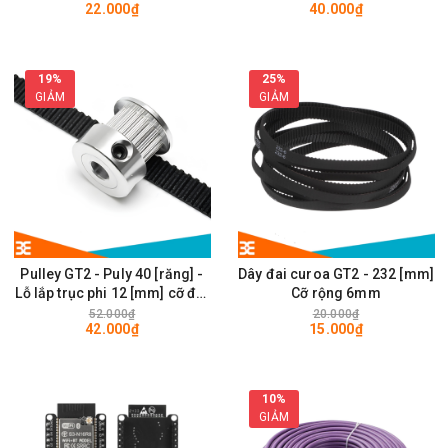
22.000₫
40.000₫
28 x 28mm
19%
25%
GIẢM
GIẢM
Pulley GT2 - Puly 40 [răng] -
Dây đai curoa GT2 - 232 [mm]
Lỗ lắp trục phi 12 [mm] cỡ đai
Cỡ rộng 6mm
rộng 6mm
52.000₫
20.000₫
42.000₫
15.000₫
10%
GIẢM