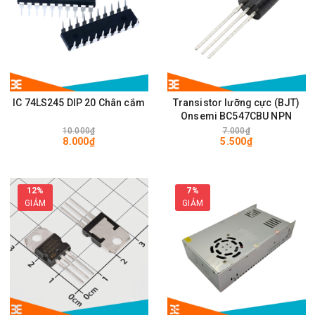
IC 74LS245 DIP 20 Chân cắm
Transistor lưỡng cực (BJT)
Onsemi BC547CBU NPN
10.000₫
7.000₫
8.000₫
5.500₫
12%
7%
GIẢM
GIẢM