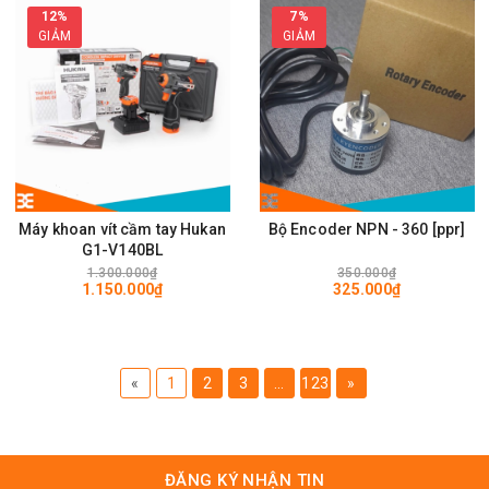
12%
7%
GIẢM
GIẢM
Máy khoan vít cầm tay Hukan
Bộ Encoder NPN - 360 [ppr]
G1-V140BL
1.300.000₫
350.000₫
1.150.000₫
325.000₫
«
1
2
3
...
123
»
ĐĂNG KÝ NHẬN TIN