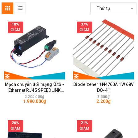
Thứ tự
10%
37%
GIẢM
GIẢM
Mạch chuyển đổi mạng Ô tô -
Diode zener 1N4760A 1W 68V
Ethernet RJ45 SPEEDLINK
DO-41
SE1002 100Mps
2.200.000₫
3.500₫
1.990.000₫
2.200₫
20%
21%
GIẢM
GIẢM