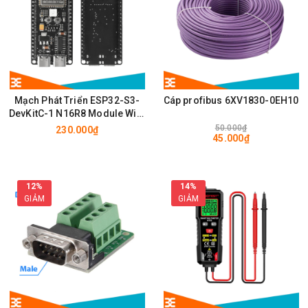
Mạch Phát Triển ESP32-S3-
Cáp profibus 6XV1830-0EH10
DevKitC-1 N16R8 Module Wifi,
BLE có chân cắm ăng ten
50.000₫
230.000₫
45.000₫
IPEX/u.FL
12%
14%
GIẢM
GIẢM