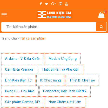
0
Toggle
navigation
Trang chủ
Tất cả sản phẩm
Arduino - Vi Điều Khiển
Module Ứng Dụng
Cảm Biến -Sensor
Thiết Bị Hàn và Phụ Kiện
Linh Kiện Điện Tử
IC Chức năng
Thiết Bị Chế Tạo
Dụng Cụ - Phụ Kiện
Connector, Dây Jack Kết Nối
Sản phẩm Combo, DIY
Nam Châm Đất Hiếm