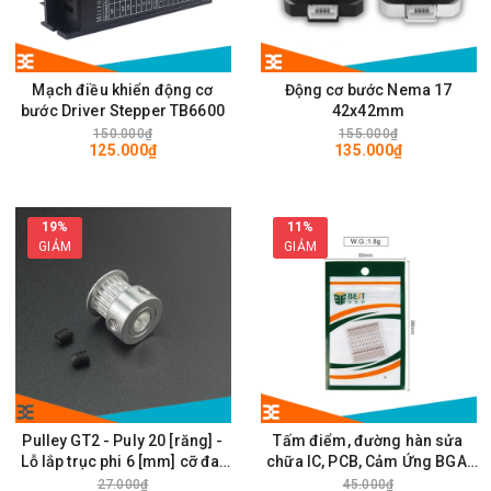
Mạch điều khiển động cơ
Động cơ bước Nema 17
bước Driver Stepper TB6600
42x42mm
150.000₫
155.000₫
125.000₫
135.000₫
19%
11%
GIẢM
GIẢM
Pulley GT2 - Puly 20 [răng] -
Tấm điểm, đường hàn sửa
Lỗ lắp trục phi 6 [mm] cỡ đai
chữa IC, PCB, Cảm Ứng BGA,
rộng 6mm
Vân Tay Điện Thoại, Pad - Best
27.000₫
45.000₫