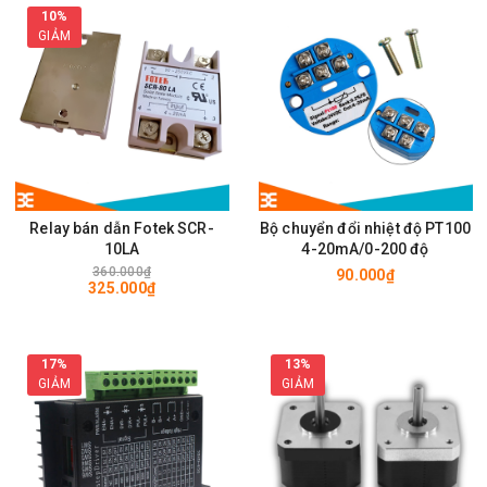
10%
GIẢM
Relay bán dẫn Fotek SCR-
Bộ chuyển đổi nhiệt độ PT100
10LA
4-20mA/0-200 độ
360.000₫
90.000₫
325.000₫
17%
13%
GIẢM
GIẢM