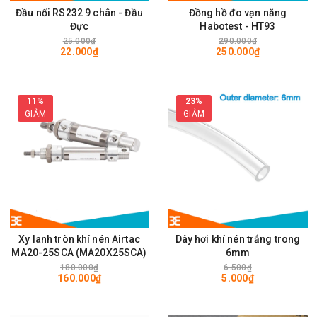
Đầu nối RS232 9 chân - Đầu
Đồng hồ đo vạn năng
Đực
Habotest - HT93
25.000₫
290.000₫
22.000₫
250.000₫
11%
23%
GIẢM
GIẢM
Xy lanh tròn khí nén Airtac
Dây hơi khí nén trắng trong
MA20-25SCA (MA20X25SCA)
6mm
180.000₫
6.500₫
160.000₫
5.000₫