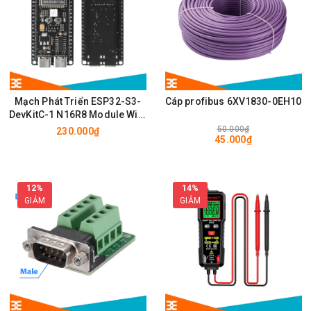
Mạch Phát Triển ESP32-S3-
Cáp profibus 6XV1830-0EH10
DevKitC-1 N16R8 Module Wifi,
BLE có chân cắm ăng ten
50.000₫
230.000₫
45.000₫
IPEX/u.FL
12%
14%
GIẢM
GIẢM