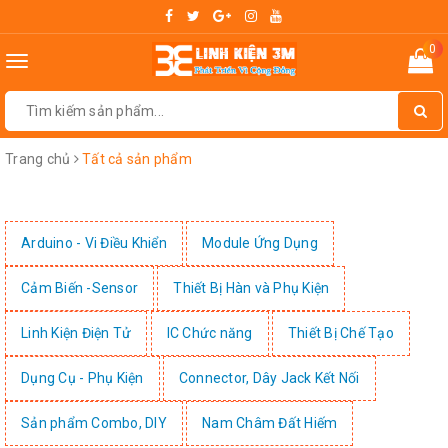
0
Toggle
navigation
Trang chủ
Tất cả sản phẩm
Arduino - Vi Điều Khiển
Module Ứng Dụng
Cảm Biến -Sensor
Thiết Bị Hàn và Phụ Kiện
Linh Kiện Điện Tử
IC Chức năng
Thiết Bị Chế Tạo
Dụng Cụ - Phụ Kiện
Connector, Dây Jack Kết Nối
Sản phẩm Combo, DIY
Nam Châm Đất Hiếm