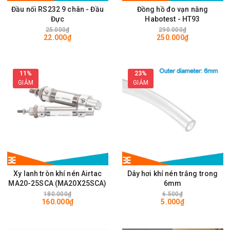
Đầu nối RS232 9 chân - Đầu
Đồng hồ đo vạn năng
Đực
Habotest - HT93
25.000₫
290.000₫
22.000₫
250.000₫
11%
23%
GIẢM
GIẢM
Xy lanh tròn khí nén Airtac
Dây hơi khí nén trắng trong
MA20-25SCA (MA20X25SCA)
6mm
180.000₫
6.500₫
160.000₫
5.000₫