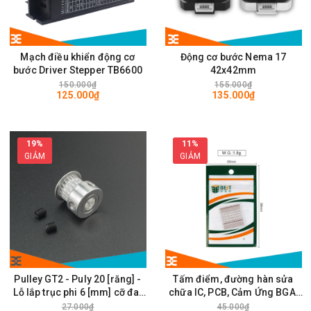
Mạch điều khiển động cơ
Động cơ bước Nema 17
bước Driver Stepper TB6600
42x42mm
150.000₫
155.000₫
125.000₫
135.000₫
19%
11%
GIẢM
GIẢM
Pulley GT2 - Puly 20 [răng] -
Tấm điểm, đường hàn sửa
Lỗ lắp trục phi 6 [mm] cỡ đai
chữa IC, PCB, Cảm Ứng BGA,
rộng 6mm
Vân Tay Điện Thoại, Pad - Best
27.000₫
45.000₫