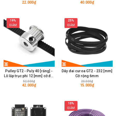
22.000₫
40.000₫
28 x 28mm
19%
25%
GIẢM
GIẢM
Pulley GT2 - Puly 40 [răng] -
Dây đai curoa GT2 - 232 [mm]
Lỗ lắp trục phi 12 [mm] cỡ đai
Cỡ rộng 6mm
rộng 6mm
52.000₫
20.000₫
42.000₫
15.000₫
10%
GIẢM