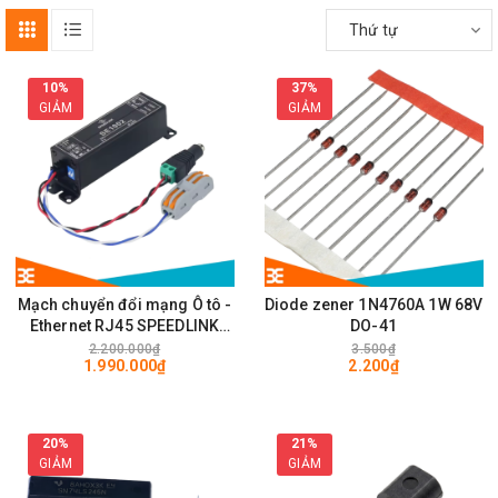
Thứ tự
10%
37%
GIẢM
GIẢM
Mạch chuyển đổi mạng Ô tô -
Diode zener 1N4760A 1W 68V
Ethernet RJ45 SPEEDLINK
DO-41
SE1002 100Mps
2.200.000₫
3.500₫
1.990.000₫
2.200₫
20%
21%
GIẢM
GIẢM