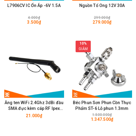
L7906CV IC Ổn Áp -6V 1.5A
Nguồn Tổ Ong 12V 30A
4.000₫
299.000₫
3.500₫
279.000₫
10%
GIẢM
Ăng ten WiFi 2.4Ghz 3dBi đầu
Béc Phun Sơn Phun Cồn Thực
SMA đực kèm cáp RF Ipex
Phẩm ST-6 Lỗ phun 1.3mm
10cm
1.500.000₫
21.000₫
1.347.500₫