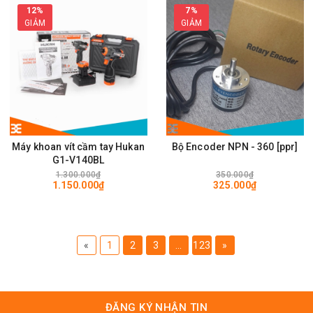
12%
7%
GIẢM
GIẢM
Máy khoan vít cầm tay Hukan
Bộ Encoder NPN - 360 [ppr]
G1-V140BL
1.300.000₫
350.000₫
1.150.000₫
325.000₫
«
1
2
3
...
123
»
ĐĂNG KÝ NHẬN TIN