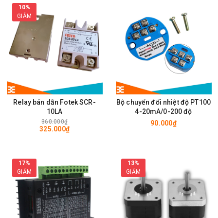
10%
GIẢM
Relay bán dẫn Fotek SCR-
Bộ chuyển đổi nhiệt độ PT100
10LA
4-20mA/0-200 độ
360.000₫
90.000₫
325.000₫
17%
13%
GIẢM
GIẢM