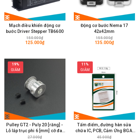
Mạch điều khiển động cơ
Động cơ bước Nema 17
bước Driver Stepper TB6600
42x42mm
150.000₫
155.000₫
125.000₫
135.000₫
19%
11%
GIẢM
GIẢM
Pulley GT2 - Puly 20 [răng] -
Tấm điểm, đường hàn sửa
Lỗ lắp trục phi 6 [mm] cỡ đai
chữa IC, PCB, Cảm Ứng BGA,
rộng 6mm
Vân Tay Điện Thoại, Pad - Best
27.000₫
45.000₫