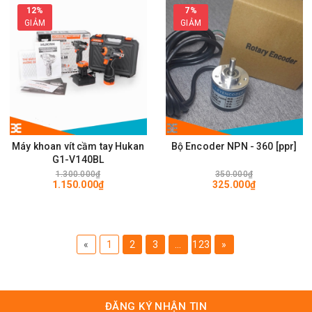
12%
7%
GIẢM
GIẢM
Máy khoan vít cầm tay Hukan
Bộ Encoder NPN - 360 [ppr]
G1-V140BL
1.300.000₫
350.000₫
1.150.000₫
325.000₫
«
1
2
3
...
123
»
ĐĂNG KÝ NHẬN TIN