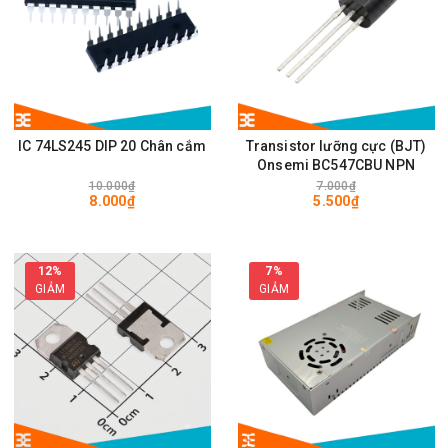
IC 74LS245 DIP 20 Chân cắm
Transistor lưỡng cực (BJT)
Onsemi BC547CBU NPN
10.000₫
7.000₫
8.000₫
5.500₫
12%
7%
GIẢM
GIẢM