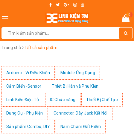
0
Toggle
navigation
Trang chủ
Tất cả sản phẩm
Arduino - Vi Điều Khiển
Module Ứng Dụng
Cảm Biến -Sensor
Thiết Bị Hàn và Phụ Kiện
Linh Kiện Điện Tử
IC Chức năng
Thiết Bị Chế Tạo
Dụng Cụ - Phụ Kiện
Connector, Dây Jack Kết Nối
Sản phẩm Combo, DIY
Nam Châm Đất Hiếm