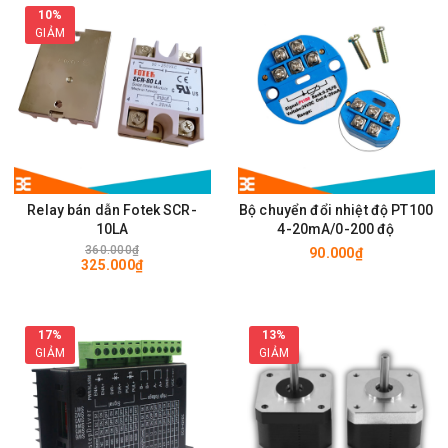
10%
GIẢM
Relay bán dẫn Fotek SCR-
Bộ chuyển đổi nhiệt độ PT100
10LA
4-20mA/0-200 độ
360.000₫
90.000₫
325.000₫
17%
13%
GIẢM
GIẢM