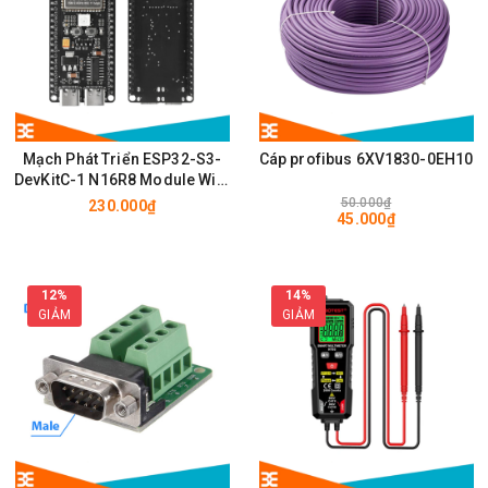
Mạch Phát Triển ESP32-S3-
Cáp profibus 6XV1830-0EH10
DevKitC-1 N16R8 Module Wifi,
BLE có chân cắm ăng ten
50.000₫
230.000₫
45.000₫
IPEX/u.FL
12%
14%
GIẢM
GIẢM