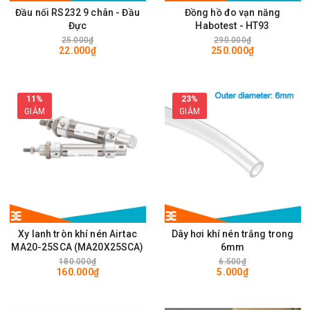
Đầu nối RS232 9 chân - Đầu
Đồng hồ đo vạn năng
Đực
Habotest - HT93
25.000₫
290.000₫
22.000₫
250.000₫
11%
23%
GIẢM
GIẢM
Xy lanh tròn khí nén Airtac
Dây hơi khí nén trắng trong
MA20-25SCA (MA20X25SCA)
6mm
180.000₫
6.500₫
160.000₫
5.000₫