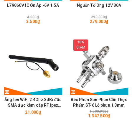
L7906CV IC Ổn Áp -6V 1.5A
Nguồn Tổ Ong 12V 30A
4.000₫
299.000₫
3.500₫
279.000₫
10%
GIẢM
Ăng ten WiFi 2.4Ghz 3dBi đầu
Béc Phun Sơn Phun Cồn Thực
SMA đực kèm cáp RF Ipex
Phẩm ST-6 Lỗ phun 1.3mm
10cm
1.500.000₫
21.000₫
1.347.500₫