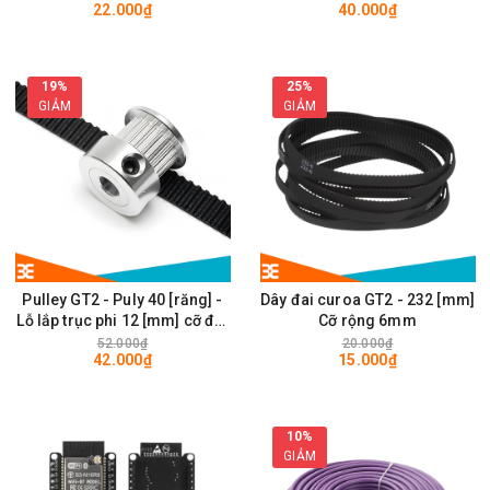
22.000₫
40.000₫
28 x 28mm
19%
25%
GIẢM
GIẢM
Pulley GT2 - Puly 40 [răng] -
Dây đai curoa GT2 - 232 [mm]
Lỗ lắp trục phi 12 [mm] cỡ đai
Cỡ rộng 6mm
rộng 6mm
52.000₫
20.000₫
42.000₫
15.000₫
10%
GIẢM