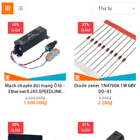
Thứ tự
10%
37%
GIẢM
GIẢM
Mạch chuyển đổi mạng Ô tô -
Diode zener 1N4760A 1W 68V
Ethernet RJ45 SPEEDLINK
DO-41
SE1002 100Mps
2.200.000₫
3.500₫
1.990.000₫
2.200₫
20%
21%
GIẢM
GIẢM