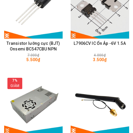
Transistor lưỡng cực (BJT)
L7906CV IC Ổn Áp -6V 1.5A
Onsemi BC547CBU NPN
7.000₫
4.000₫
5.500₫
3.500₫
7%
GIẢM