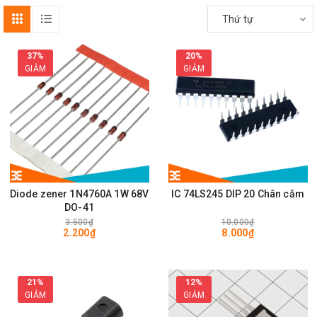
Thứ tự
37%
20%
GIẢM
GIẢM
Diode zener 1N4760A 1W 68V
IC 74LS245 DIP 20 Chân cắm
DO-41
3.500₫
10.000₫
2.200₫
8.000₫
21%
12%
GIẢM
GIẢM