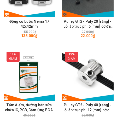
Động cơ bước Nema 17
Pulley GT2 - Puly 20 [răng] -
42x42mm
Lỗ lắp trục phi 6 [mm] cỡ đai
rộng 6mm
155.000₫
27.000₫
135.000₫
22.000₫
11%
19%
GIẢM
GIẢM
Tấm điểm, đường hàn sửa
Pulley GT2 - Puly 40 [răng] -
chữa IC, PCB, Cảm Ứng BGA,
Lỗ lắp trục phi 12 [mm] cỡ đai
Vân Tay Điện Thoại, Pad - Best
rộng 6mm
45.000₫
52.000₫