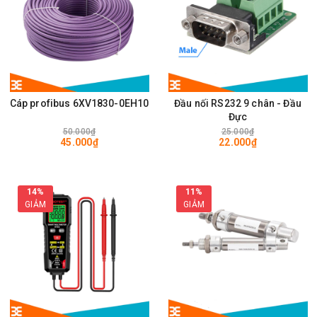
Cáp profibus 6XV1830-0EH10
Đầu nối RS232 9 chân - Đầu
Đực
50.000₫
25.000₫
45.000₫
22.000₫
14%
11%
GIẢM
GIẢM