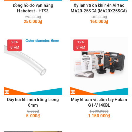
Đồng hồ đo vạn năng
Xy lanh tròn khí nén Airtac
Habotest - HT93
MA20-25SCA (MA20X25SCA)
290.000₫
180.000₫
250.000₫
160.000₫
23%
12%
GIẢM
GIẢM
Dây hơi khí nén trắng trong
Máy khoan vít cầm tay Hukan
6mm
G1-V140BL
6.500₫
1.300.000₫
5.000₫
1.150.000₫