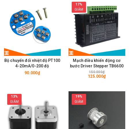
17%
GIẢM
Bộ chuyển đổi nhiệt độ PT100
Mạch điều khiển động cơ
4-20mA/0-200 độ
bước Driver Stepper TB6600
150.000₫
90.000₫
125.000₫
13%
19%
GIẢM
GIẢM