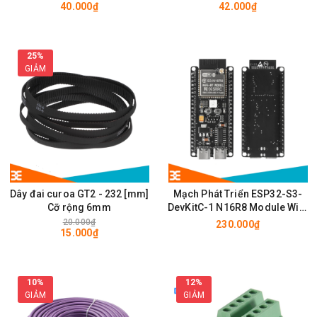
40.000₫
42.000₫
28 x 28mm
25%
GIẢM
Dây đai curoa GT2 - 232 [mm]
Mạch Phát Triển ESP32-S3-
Cỡ rộng 6mm
DevKitC-1 N16R8 Module Wifi,
BLE có chân cắm ăng ten
20.000₫
230.000₫
15.000₫
IPEX/u.FL
10%
12%
GIẢM
GIẢM