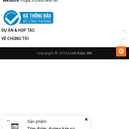
Website:
https://chotroihn.vn
DỰ ÁN & HỢP TÁC
VỀ CHÚNG TÔI
Copyright © 2016
Linh Kiện 3M
Sản phẩm
Tấm điểm, đường hàn sửa chữa IC, PCB, Cảm Ứng BGA, Vân Tay Điện Thoại, Pad - Best 28 x 28mm