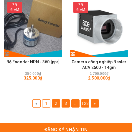
7%
7%
GIẢM
GIẢM
Bộ Encoder NPN - 360 [ppr]
Camera công nghiệp Basler
ACA 2500 - 14gm
350.000₫
2.700.000₫
325.000₫
2.500.000₫
«
1
2
3
...
123
»
ĐĂNG KÝ NHẬN TIN