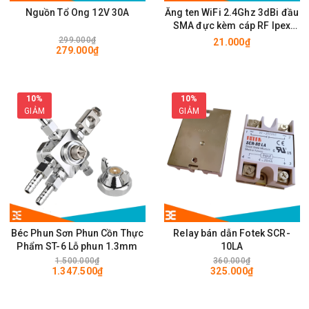
Nguồn Tổ Ong 12V 30A
Ăng ten WiFi 2.4Ghz 3dBi đầu
SMA đực kèm cáp RF Ipex
10cm
299.000₫
21.000₫
279.000₫
10%
10%
GIẢM
GIẢM
Béc Phun Sơn Phun Cồn Thực
Relay bán dẫn Fotek SCR-
Phẩm ST-6 Lỗ phun 1.3mm
10LA
1.500.000₫
360.000₫
1.347.500₫
325.000₫