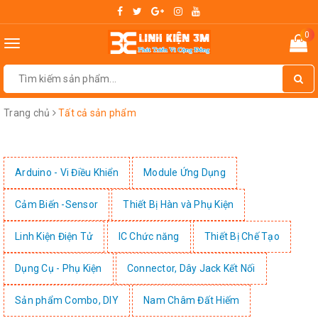
0
Toggle
navigation
Trang chủ
Tất cả sản phẩm
Arduino - Vi Điều Khiển
Module Ứng Dụng
Cảm Biến -Sensor
Thiết Bị Hàn và Phụ Kiện
Linh Kiện Điện Tử
IC Chức năng
Thiết Bị Chế Tạo
Dụng Cụ - Phụ Kiện
Connector, Dây Jack Kết Nối
Sản phẩm Combo, DIY
Nam Châm Đất Hiếm