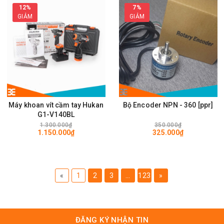
12%
7%
GIẢM
GIẢM
Máy khoan vít cầm tay Hukan
Bộ Encoder NPN - 360 [ppr]
G1-V140BL
1.300.000₫
350.000₫
1.150.000₫
325.000₫
«
1
2
3
...
123
»
ĐĂNG KÝ NHẬN TIN