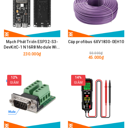
Mạch Phát Triển ESP32-S3-
Cáp profibus 6XV1830-0EH10
DevKitC-1 N16R8 Module Wifi,
BLE có chân cắm ăng ten
50.000₫
230.000₫
45.000₫
IPEX/u.FL
12%
14%
GIẢM
GIẢM