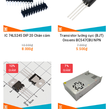
IC 74LS245 DIP 20 Chân cắm
Transistor lưỡng cực (BJT)
Onsemi BC547CBU NPN
10.000₫
7.000₫
8.000₫
5.500₫
12%
7%
GIẢM
GIẢM