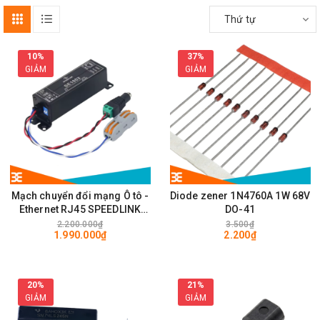
Thứ tự
10%
37%
GIẢM
GIẢM
Mạch chuyển đổi mạng Ô tô -
Diode zener 1N4760A 1W 68V
Ethernet RJ45 SPEEDLINK
DO-41
SE1002 100Mps
2.200.000₫
3.500₫
1.990.000₫
2.200₫
20%
21%
GIẢM
GIẢM