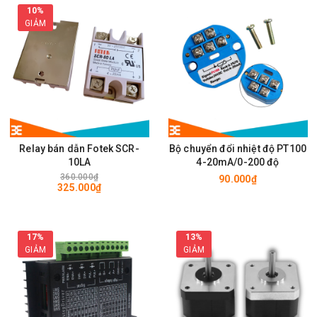
10%
GIẢM
Relay bán dẫn Fotek SCR-
Bộ chuyển đổi nhiệt độ PT100
10LA
4-20mA/0-200 độ
360.000₫
90.000₫
325.000₫
17%
13%
GIẢM
GIẢM