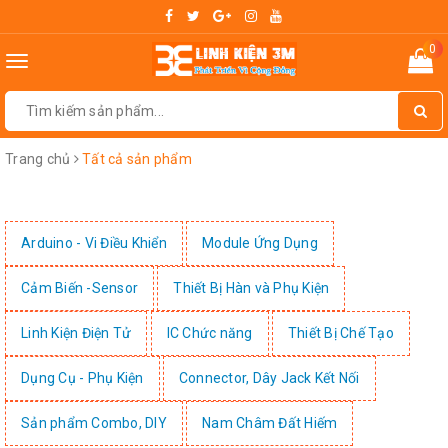
0
Toggle
navigation
Trang chủ
Tất cả sản phẩm
Arduino - Vi Điều Khiển
Module Ứng Dụng
Cảm Biến -Sensor
Thiết Bị Hàn và Phụ Kiện
Linh Kiện Điện Tử
IC Chức năng
Thiết Bị Chế Tạo
Dụng Cụ - Phụ Kiện
Connector, Dây Jack Kết Nối
Sản phẩm Combo, DIY
Nam Châm Đất Hiếm