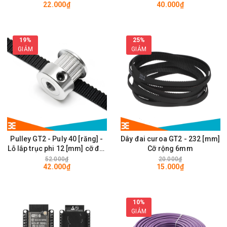
22.000₫
40.000₫
28 x 28mm
19%
25%
GIẢM
GIẢM
Pulley GT2 - Puly 40 [răng] -
Dây đai curoa GT2 - 232 [mm]
Lỗ lắp trục phi 12 [mm] cỡ đai
Cỡ rộng 6mm
rộng 6mm
52.000₫
20.000₫
42.000₫
15.000₫
10%
GIẢM