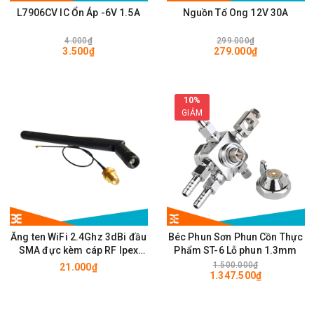
L7906CV IC Ổn Áp -6V 1.5A
Nguồn Tổ Ong 12V 30A
4.000₫
299.000₫
3.500₫
279.000₫
10%
GIẢM
Ăng ten WiFi 2.4Ghz 3dBi đầu
Béc Phun Sơn Phun Cồn Thực
SMA đực kèm cáp RF Ipex
Phẩm ST-6 Lỗ phun 1.3mm
10cm
1.500.000₫
21.000₫
1.347.500₫