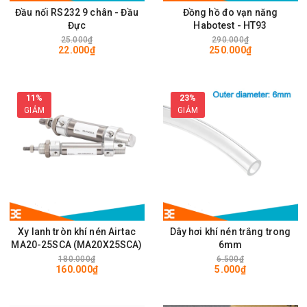
Đầu nối RS232 9 chân - Đầu
Đồng hồ đo vạn năng
Đực
Habotest - HT93
25.000₫
290.000₫
22.000₫
250.000₫
11%
23%
GIẢM
GIẢM
Xy lanh tròn khí nén Airtac
Dây hơi khí nén trắng trong
MA20-25SCA (MA20X25SCA)
6mm
180.000₫
6.500₫
160.000₫
5.000₫