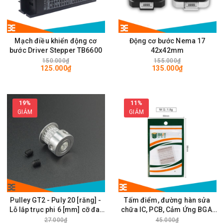
Mạch điều khiển động cơ
Động cơ bước Nema 17
bước Driver Stepper TB6600
42x42mm
150.000₫
155.000₫
125.000₫
135.000₫
19%
11%
GIẢM
GIẢM
Pulley GT2 - Puly 20 [răng] -
Tấm điểm, đường hàn sửa
Lỗ lắp trục phi 6 [mm] cỡ đai
chữa IC, PCB, Cảm Ứng BGA,
rộng 6mm
Vân Tay Điện Thoại, Pad - Best
27.000₫
45.000₫