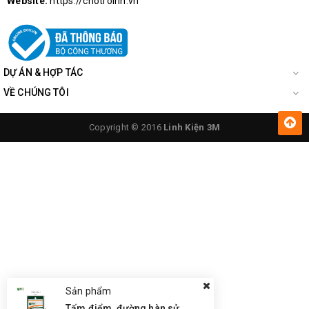
Website:
https://chotroihn.vn
DỰ ÁN & HỢP TÁC
VỀ CHÚNG TÔI
Copyright © 2016
Linh Kiện 3M
Sản phẩm
Tấm điểm, đường hàn sửa chữa IC, PCB, Cảm Ứng BGA, Vân Tay Điện Thoại, Pad - Best 28 x 28mm