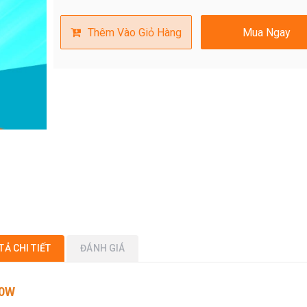
Thêm Vào Giỏ Hàng
Mua Ngay
TẢ CHI TIẾT
ĐÁNH GIÁ
00W