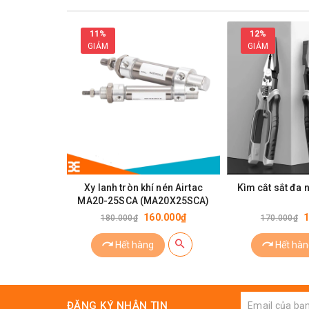
11%
12%
GIẢM
GIẢM
Xy lanh tròn khí nén Airtac
Kìm cắt sắt đa 
MA20-25SCA (MA20X25SCA)
160.000₫
1
180.000₫
170.000₫
Hết hàng
Hết hàn
ĐĂNG KÝ NHẬN TIN