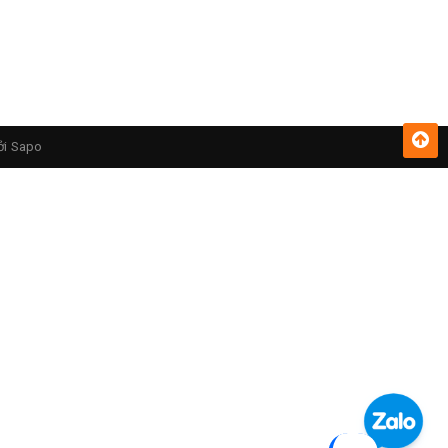
ởi
Sapo