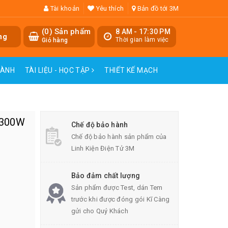
Tài khoản
Yêu thích
Bản đồ tới 3M
(
0
) Sản phẩm
8 AM - 17:30 PM
ng
Thời gian làm việc
Giỏ hàng
HÀNH
TÀI LIỆU - HỌC TẬP
THIẾT KẾ MẠCH
 300W
Chế độ bảo hành
Chế độ bảo hành sản phẩm của
Linh Kiện Điện Tử 3M
Bảo đảm chất lượng
Sản phẩm được Test, dán Tem
trước khi được đóng gói Kĩ Càng
gửi cho Quý Khách