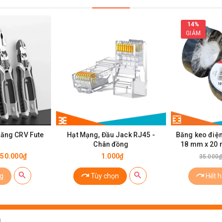
14%
GIẢM
năng CRV Fute
Hạt Mạng, Đầu Jack RJ45 -
Băng keo điệ
Chân đồng
18 mm x 20 m
50.000₫
1.000₫
35.000
g
Tùy chọn
Hết 