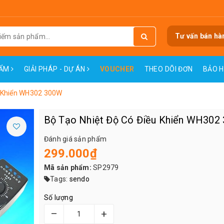
Tư vấn bán hà
HẨM
GIẢI PHÁP - DỰ ÁN
VOUCHER
THEO DÕI ĐƠN
BẢO 
u Khiển WH302 300W
Bộ Tạo Nhiệt Độ Có Điều Khiển WH302
Đánh giá sản phẩm
299.000₫
Mã sản phẩm:
SP2979
Tags:
sendo
Số lượng
–
+