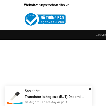
Website:
https://chotroihn.vn
Copyri
Sản phẩm
Transistor lưỡng cực (BJT) Onsemi BC547CBU NPN
Đã được mua cách đây 42 phút