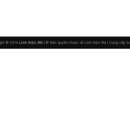
ght © 2016
Linh Kiện 3M
| © Bản quyền thuộc về Linh Kiện 3M
|
Cung cấp b