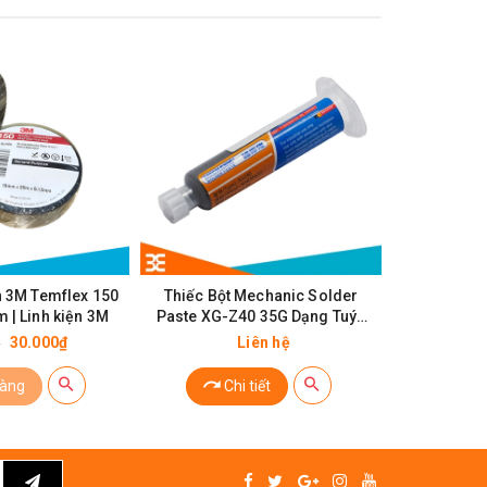
n 3M Temflex 150
Thiếc Bột Mechanic Solder
Băng Dín
 | Linh kiện 3M
Paste XG-Z40 35G Dạng Tuýp
Sn63/Pb37
30.000₫
Liên hệ
₫
hàng
Chi tiết
Mu