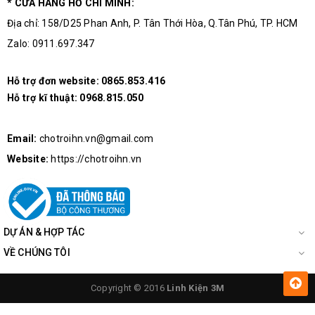
* CỬA HÀNG HỒ CHÍ MINH:
Địa chỉ: 158/D25 Phan Anh, P. Tân Thới Hòa, Q.Tân Phú, TP. HCM
Zalo: 0911.697.347
Hỗ trợ đơn website:
0865.853.416
Hỗ trợ kĩ thuật:
0968.815.050
Email:
chotroihn.vn@gmail.com
Website:
https://chotroihn.vn
DỰ ÁN & HỢP TÁC
VỀ CHÚNG TÔI
Copyright © 2016
Linh Kiện 3M