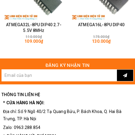
ATMEGA32L-8PU DIP40 2.7-
ATMEGA16L-8PU DIP40
5.5V 8MHz
110.000₫
175.000₫
109.000₫
130.000₫
ĐĂNG KÝ NHẬN TIN
THÔNG TIN LIÊN HỆ
* CỬA HÀNG HÀ NỘI:
Địa chỉ: Số 9 Ngõ 40/2 Tạ Quang Bửu, P. Bách Khoa, Q. Hai Bà
Trưng, TP. Hà Nội
Zalo: 0963.288.854