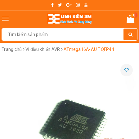
0
Toggle
navigation
Trang chủ
Vi điều khiển AVR
ATmega16A-AU TQFP44