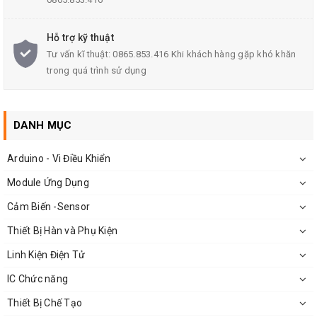
thanh, tv, thiết bị điện tử khác nhau
Ngoài ra tụ còn có tác dụng
hạ áp
. Chúng ta sẽ thấy chúng rất
Hỗ trợ kỹ thuật
nhiều trong các mạch đơn giản như đèn ngủ, đèn led cầm tay, vợt
Tư vấn kĩ thuật: 0865.853.416 Khi khách hàng gặp khó khăn
muỗi.,..
trong quá trình sử dụng
DANH MỤC
Arduino - Vi Điều Khiển
Module Ứng Dụng
Cảm Biến -Sensor
Thiết Bị Hàn và Phụ Kiện
Linh Kiện Điện Tử
IC Chức năng
Mặt Sau
Tụ Đỏ CBB 400V
Thiết Bị Chế Tạo
Lưu Ý Khi Sử Dụng Tụ Đỏ