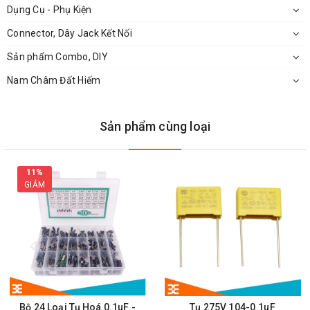
Dụng Cụ - Phụ Kiện
Tụ không có tính phân cực
Connector, Dây Jack Kết Nối
Tụ đỏ rất bền, rất ít khi hỏng, nếu hỏng sẽ bị sùi vỏ ( rất dễ nhận
biết )
Sản phẩm Combo, DIY
Nam Châm Đất Hiếm
Sản phẩm cùng loại
11%
GIẢM
Kích Thước Thực Tế
Tụ Đỏ CBB 400V
Bộ 24 Loại Tụ Hoá 0.1uF -
Tụ 275V 104-0.1uF