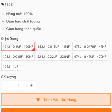
Tags:
Hàng mới 100%
Đảm bảo chất lượng
Giao hàng toàn quốc
Điện Dung
104J - 0.1UF - 100NF
153J - 0.015UF - 15NF
473J - 0.047UF - 47NF
103J - 0.01UF - 10NF
224J - 0.22UF - 220NF
474J - 0.47UF - 470NF
105J - 1UF
Số lượng
–
+
Thêm Vào Giỏ Hàng