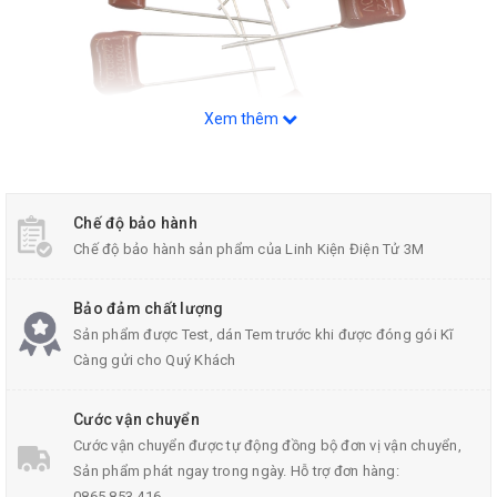
Xem thêm
Tụ Đỏ CBB 400V
Thông số kỹ thuật
Chế độ bảo hành
Điện áp tối đa : 400V
Chế độ bảo hành sản phẩm của Linh Kiện Điện Tử 3M
2 chân tụ được mạ thiếc giúp chống rỉ sét
Bảo đảm chất lượng
Điện dung của
Tụ điện
được ghi trên thân tụ
Sản phẩm được Test, dán Tem trước khi được đóng gói Kĩ
Ứng Dụng Của Tụ Đổ
Càng gửi cho Quý Khách
Tụ đỏ CBB 400V đáp ứng cao tần và điện áp cao
Phù hợp với tình hình nơi áp dụng tần số cao và xung cao hiện
Cước vận chuyển
nay
Cước vận chuyển được tự động đồng bộ đơn vị vận chuyển,
Dùng trong mạch dao động của thiết bị truyền thông, đài phát
Sản phẩm phát ngay trong ngày. Hỗ trợ đơn hàng:
0865.853.416