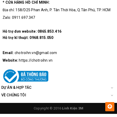
* CỬA HÀNG HỒ CHÍ MINH:
Địa chỉ: 158/D25 Phan Anh, P. Tân Thới Hòa, Q.Tân Phú, TP. HCM
Zalo: 0911.697.347
Hỗ trợ đơn website:
0865.853.416
Hỗ trợ kĩ thuật:
0968.815.050
Email:
chotroihn.vn@gmail.com
Website:
https://chotroihn.vn
DỰ ÁN & HỢP TÁC
VỀ CHÚNG TÔI
Copyright © 2016
Linh Kiện 3M