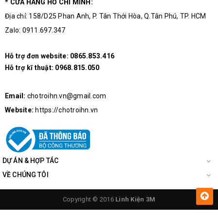
* CỬA HÀNG HỒ CHÍ MINH:
Địa chỉ: 158/D25 Phan Anh, P. Tân Thới Hòa, Q.Tân Phú, TP. HCM
Zalo: 0911.697.347
Hỗ trợ đơn website:
0865.853.416
Hỗ trợ kĩ thuật:
0968.815.050
Email:
chotroihn.vn@gmail.com
Website:
https://chotroihn.vn
DỰ ÁN & HỢP TÁC
VỀ CHÚNG TÔI
Copyright © 2016
Linh Kiện 3M