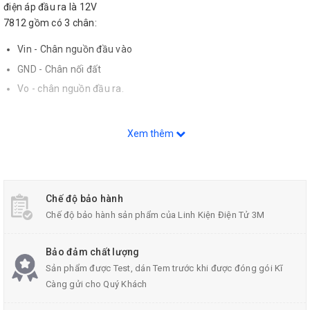
điện áp đầu ra là 12V
7812 gồm có 3 chân:
Vin - Chân nguồn đầu vào
GND - Chân nối đất
Vo - chân nguồn đầu ra.
Xem thêm
Thông Số Kỹ Thuật
Điện áp đầu vào: 19VDC(Max)
Điện áp đầu ra: 12VDC
Chế độ bảo hành
Dòng điện cực đại: 1.5A(Max)
Chế độ bảo hành sản phẩm của Linh Kiện Điện Tử 3M
Dải nhiệt độ hoạt động: -40 ~ 80 độ C
Bảo đảm chất lượng
Ứng dụng:
Sản phẩm được Test, dán Tem trước khi được đóng gói Kĩ
Càng gửi cho Quý Khách
Bảo vệ quá tải, quá nhiệt