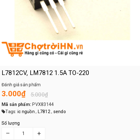
L7812CV, LM7812 1.5A TO-220
Đánh giá sản phẩm
3.000₫
5.000₫
Mã sản phẩm:
PVX83144
Tags:
ic nguồn
,
L7812
,
sendo
Số lượng
–
+